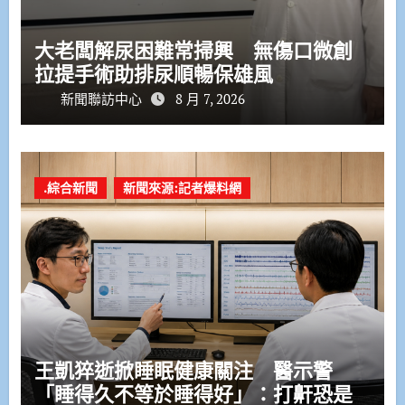
大老闆解尿困難常掃興 無傷口微創
拉提手術助排尿順暢保雄風
新聞聯訪中心
8 月 7, 2026
.綜合新聞
新聞來源:記者爆料網
王凱猝逝掀睡眠健康關注 醫示警
「睡得久不等於睡得好」：打鼾恐是