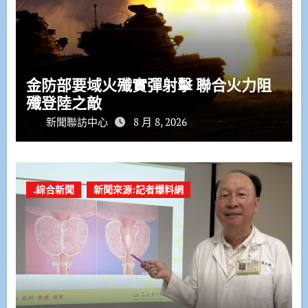
金防部要域火殲實彈射擊 聯合火力阻
殲登陸之敵
新聞聯訪中心
8 月 8, 2026
.綜合新聞
新聞來源:記者爆料網