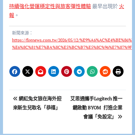
持續強化營運穩定性與旅客彈性體驗
最早出現於
火
報
。
新聞來源：
https://firenews.com.tw/2026/05/12/%E9%A6%AC%E4%
%E6%8C%81%E7%BA%8C%E5%BC%B7%E5%8C%96%E7%87%9F%
文
網紅兔女狼在海外迎
艾思通攜手Logitech 推一
章
來新生兒取名「恭禧」
鍵啟動 BYOM 打造企業
會議「免設定」
導
覽