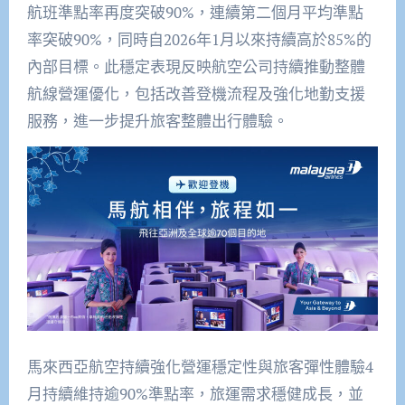
航班準點率再度突破90%，連續第二個月平均準點
率突破90%，同時自2026年1月以來持續高於85%的
內部目標。此穩定表現反映航空公司持續推動整體
航線營運優化，包括改善登機流程及強化地勤支援
服務，進一步提升旅客整體出行體驗。
馬來西亞航空持續強化營運穩定性與旅客彈性體驗4
月持續維持逾90%準點率，旅運需求穩健成長，並