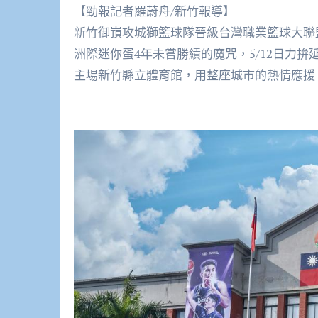
【勁報記者羅蔚舟/新竹報導】
新竹御嵿攻城獅籃球隊晉級台灣職業籃球大聯盟
洲際迷你蛋4年未嘗勝績的魔咒，5/12日力拚延
主場新竹縣立體育館，用整座城市的熱情應援