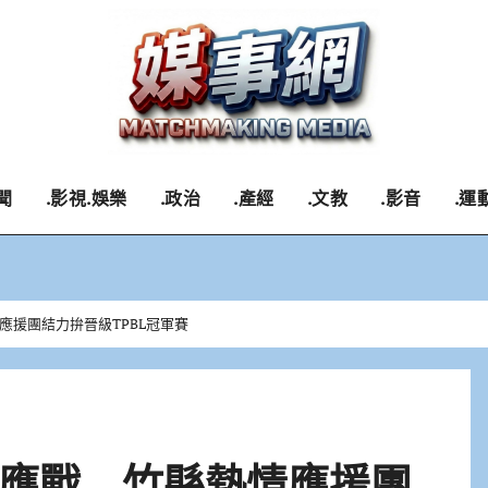
聞
.影視.娛樂
.政治
.產經
.文教
.影音
.運
應援團結力拚晉級TPBL冠軍賽
應戰 竹縣熱情應援團