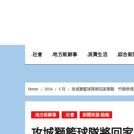
Skip
to
content
.社會
.地方新鮮事
.消費生活
.綜合新
Home
2026
5 月
攻城獅籃球隊將回家應戰 竹縣熱情
.地方新鮮事
.社會
新聞來源:勁報
攻城獅籃球隊將回家