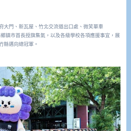
府大門、新瓦屋、竹北交流道出口處、微笑單車
更有13鄉鎮市首長授旗集氣，以及各級學校各項應援事宜，展
竹縣邁向總冠軍。