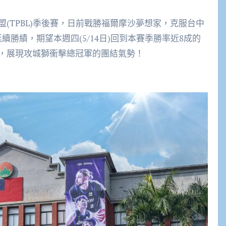
(TPBL)季後賽，日前戰勝福爾摩沙夢想家，克服台中
續勝績，期望本週四(5/14日)回到本賽季勝率近8成的
，展現攻城獅衝擊總冠軍的團結氣勢！