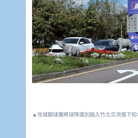
▲攻城獅球團將球隊識別融入竹北交流道下知名