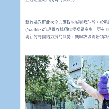
新竹縣政府此次全力應援攻城獅籃球隊，於縣
(YouBike)均設置攻城獅應援視覺意象，
現新竹縣團結力挺的氣勢，期盼攻城獅帶領新