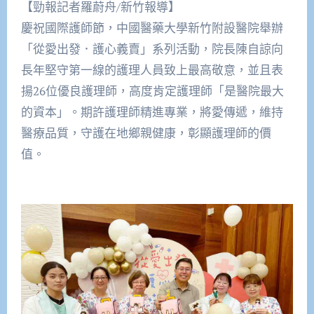
【勁報記者羅蔚舟/新竹報導】
慶祝國際護師節，中國醫藥大學新竹附設醫院舉辦
「從愛出發．護心義賣」系列活動，院長陳自諒向
長年堅守第一線的護理人員致上最高敬意，並且表
揚26位優良護理師，高度肯定護理師「是醫院最大
的資本」。期許護理師精進專業，將愛傳遞，維持
醫療品質，守護在地鄉親健康，彰顯護理師的價
值。