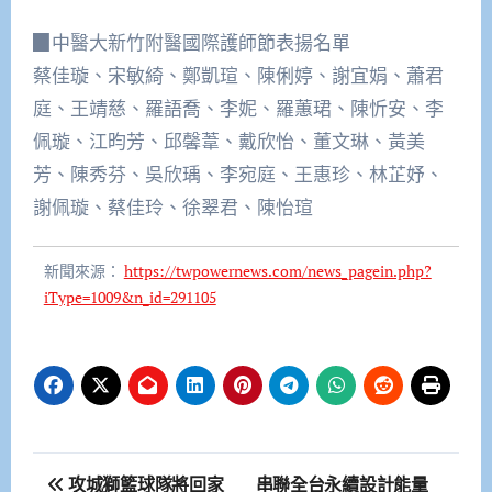
▉中醫大新竹附醫國際護師節表揚名單
蔡佳璇、宋敏綺、鄭凱瑄、陳俐婷、謝宜娟、蕭君
庭、王靖慈、羅語喬、李妮、羅蕙珺、陳忻安、李
佩璇、江昀芳、邱馨葦、戴欣怡、董文琳、黃美
芳、陳秀芬、吳欣瑀、李宛庭、王惠珍、林芷妤、
謝佩璇、蔡佳玲、徐翠君、陳怡瑄
新聞來源：
https://twpowernews.com/news_pagein.php?
iType=1009&n_id=291105
文
攻城獅籃球隊將回家
串聯全台永續設計能量