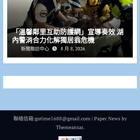
「溫馨鄰里互助防護網」宣導奏效 湖
內警消合力化解獨居翁危機
新聞聯訪中心
8 月 8, 2026
聯絡信箱:gotime1688@gmail.com
|
Paper News
by
Themeansar
.