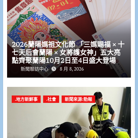
2026蘭陽媽祖文化節 「三媽賜福 × 十
七天后會蘭陽 × 女將護女神」五大亮
點齊聚蘭陽10月2日至4日盛大登場
新聞聯訪中心
8 月 8, 2026
.地方新鮮事
.社會
新聞來源:勁報