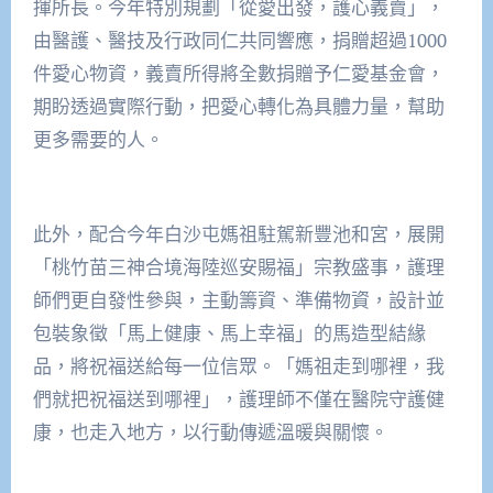
揮所長。今年特別規劃「從愛出發，護心義賣」，
由醫護、醫技及行政同仁共同響應，捐贈超過1000
件愛心物資，義賣所得將全數捐贈予仁愛基金會，
期盼透過實際行動，把愛心轉化為具體力量，幫助
更多需要的人。
此外，配合今年白沙屯媽祖駐駕新豐池和宮，展開
「桃竹苗三神合境海陸巡安賜福」宗教盛事，護理
師們更自發性參與，主動籌資、準備物資，設計並
包裝象徵「馬上健康、馬上幸福」的馬造型結緣
品，將祝福送給每一位信眾。「媽祖走到哪裡，我
們就把祝福送到哪裡」，護理師不僅在醫院守護健
康，也走入地方，以行動傳遞溫暖與關懷。