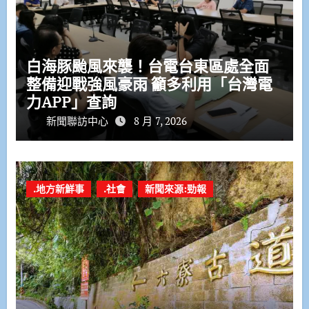
白海豚颱風來襲！台電台東區處全面
整備迎戰強風豪雨 籲多利用「台灣電
力APP」查詢
新聞聯訪中心
8 月 7, 2026
.地方新鮮事
.社會
新聞來源:勁報