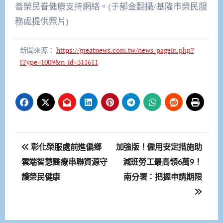
善榮民眷健康支持網絡。(于郁金翻攝/基隆市榮民服
務處提供照片)
新聞來源：
https://greatnews.com.tw/news_pagein.php?
iType=1009&n_id=311611
文
彰化榮服處前進偏鄉
加強版！僱用安定措施助
章
雲端智慧醫療串聯資源守
減班勞工最高領6萬9！
護榮民健康
南分署：把握申請期限
導
覽