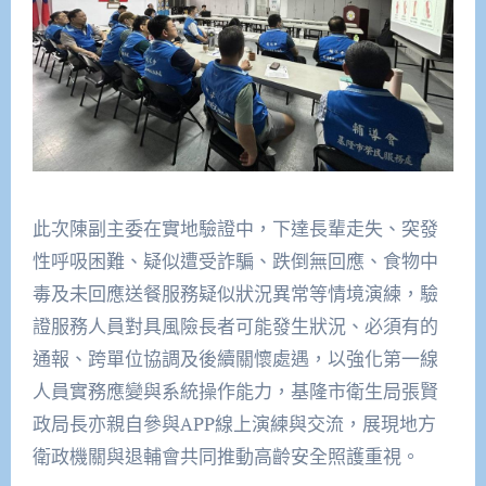
此次陳副主委在實地驗證中，下達長輩走失、突發
性呼吸困難、疑似遭受詐騙、跌倒無回應、食物中
毒及未回應送餐服務疑似狀況異常等情境演練，驗
證服務人員對具風險長者可能發生狀況、必須有的
通報、跨單位協調及後續關懷處遇，以強化第一線
人員實務應變與系統操作能力，基隆市衛生局張賢
政局長亦親自參與APP線上演練與交流，展現地方
衛政機關與退輔會共同推動高齡安全照護重視。