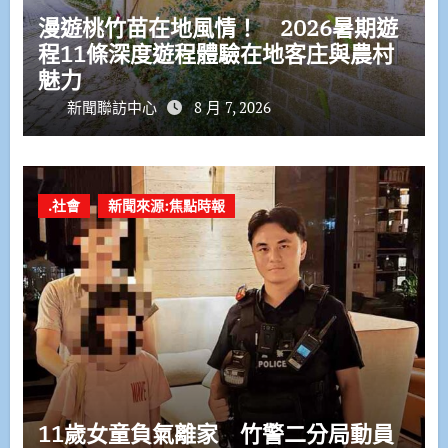
漫遊桃竹苗在地風情！ 2026暑期遊
程11條深度遊程體驗在地客庄與農村
魅力
新聞聯訪中心
8 月 7, 2026
.社會
新聞來源:焦點時報
11歲女童負氣離家 竹警二分局動員