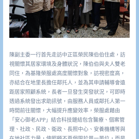
陳副主委一行首先走訪中正區榮民陳伯伯住處，訪
視關懷其居家環境及身體狀況，陳伯伯與夫人雙老
同住，為基隆榮服處高度關懷對象，訪視密度高，
亦結合在地里長擔任鄰托人，並為其申請輔導會遠
距居家照顧系統，長者一旦發生突發狀況，可即時
透過系統發出求助訊號，由服務人員或鄰托人第一
時間前往關懷，大幅提升應變效率，榮服處藉由
「安心御老APP」結合科技鏈結包含醫療、個案管
理、社政、民政、衛政、長照中心、安養機構等與
在地社區力量，使照顧不再侷限於單一單位，而是