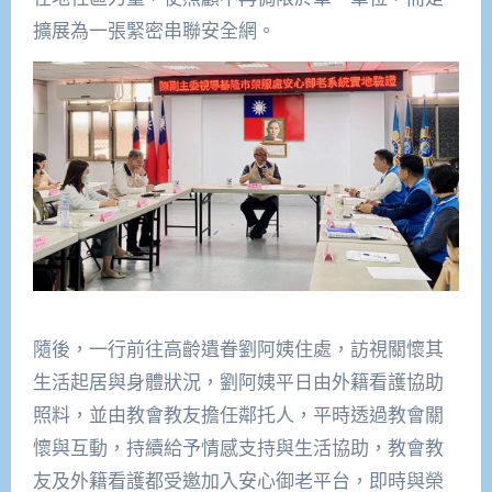
擴展為一張緊密串聯安全網。
隨後，一行前往高齡遺眷劉阿姨住處，訪視關懷其
生活起居與身體狀況，劉阿姨平日由外籍看護協助
照料，並由教會教友擔任鄰托人，平時透過教會關
懷與互動，持續給予情感支持與生活協助，教會教
友及外籍看護都受邀加入安心御老平台，即時與榮