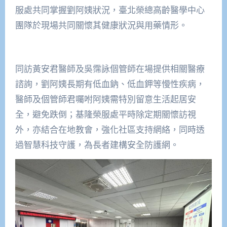
服處共同掌握劉阿姨狀況，臺北榮總高齡醫學中心
團隊於現場共同關懷其健康狀況與用藥情形。
同訪黃安君醫師及吳霈詠個管師在場提供相關醫療
諮詢，劉阿姨長期有低血鈉、低血鉀等慢性疾病，
醫師及個管師君囑咐阿姨需特別留意生活起居安
全，避免跌倒；基隆榮服處平時除定期關懷訪視
外，亦結合在地教會，強化社區支持網絡，同時透
過智慧科技守護，為長者建構安全防護網。