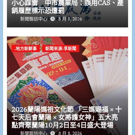
小心踩雷 中市農業局：誤用CAS、產
銷履歷標示恐遭罰
新聞聯訪中心
8 月 8, 2026
.地方新鮮事
新聞來源:享新聞
2026蘭陽媽祖文化節 「三媽賜福 × 十
七天后會蘭陽 × 女將護女神」五大亮
點齊聚蘭陽10月2日至4日盛大登場
新聞聯訪中心
8 月 8, 2026