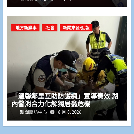
.地方新鮮事
.社會
新聞來源:勁報
「溫馨鄰里互助防護網」宣導奏效 湖
內警消合力化解獨居翁危機
新聞聯訪中心
8 月 8, 2026