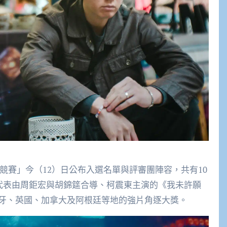
演競賽」今（12）日公布入選名單與評審團陣容，共有10
灣代表由周鉅宏與胡錦筵合導、柯震東主演的《我未許願
牙、英國、加拿大及阿根廷等地的強片角逐大獎。