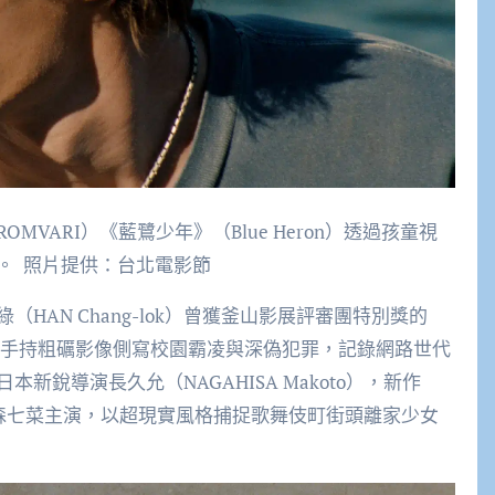
MVARI）《藍鷺少年》（Blue Heron）透過孩童視
。 照片提供：台北電影節
AN Chang-lok）曾獲釜山影展評審團特別獎的
aks），以手持粗礪影像側寫校園霸凌與深偽犯罪，記錄網路世代
銳導演長久允（NAGAHISA Makoto），新作
員森七菜主演，以超現實風格捕捉歌舞伎町街頭離家少女