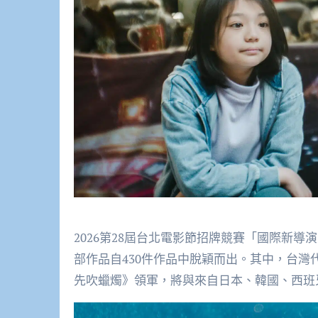
2026第28屆台北電影節招牌競賽「國際新導
部作品自430件作品中脫穎而出。其中，台
先吹蠟燭》領軍，將與來自日本、韓國、西班