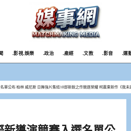
聞
.影視.娛樂
.政治
.產經
.文教
.影音
.運
選名單公布 柏林 威尼斯 日舞強片集結10部新銳之作競逐榮耀 柯震東新作《我
國際新導演競賽入選名單公