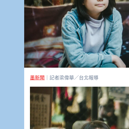
墨新聞
｜記者梁偉華／台北報導