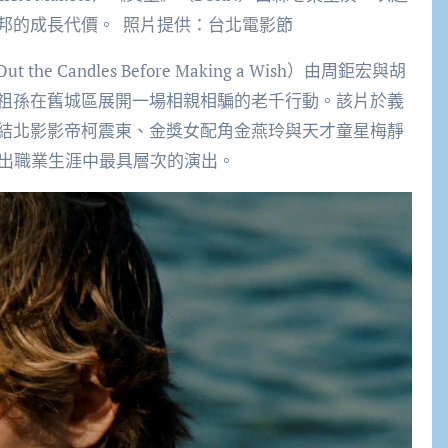
邦的成長代價。 照片提供：台北電影節
e Candles Before Making a Wish）由周鉅宏與胡
祖孫在舊城區展開一場相親相騙的老千行動。該片於義
結北影影帝柯震東、金獎女配角金燕玲與天才童星梅靜
交出職業生涯中最具層次的演出。