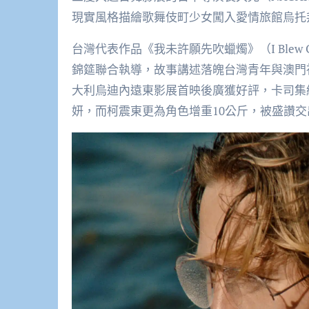
現實風格描繪歌舞伎町少女闖入愛情旅館烏托
台灣代表作品《我未許願先吹蠟燭》（I Blew Out th
錦筵聯合執導，故事講述落魄台灣青年與澳門
大利烏迪內遠東影展首映後廣獲好評，卡司集
妍，而柯震東更為角色增重10公斤，被盛讚