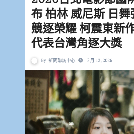
布 柏林 威尼斯 日
競逐榮耀 柯震東新
代表台灣角逐大獎
By
新聞聯訪中心
5 月 13, 2026