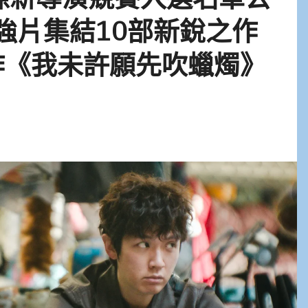
舞強片集結10部新銳之作
作《我未許願先吹蠟燭》