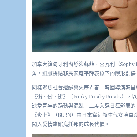
加拿大籍匈牙利裔導演蘇菲．容瓦利（Sophy RO
角，細膩拼貼移民家庭平靜表象下的隱形創傷
同樣聚焦社會邊緣與失序青春，韓國導演韓昌綠（H
《衝．衝．衝》（Funky Freaky Fre
缺愛青年的躁動與混亂。三度入選日舞影展的日本新
《炎上》（BURN）由日本當紅新生代女演
闖入愛情旅館烏托邦的成長代價。