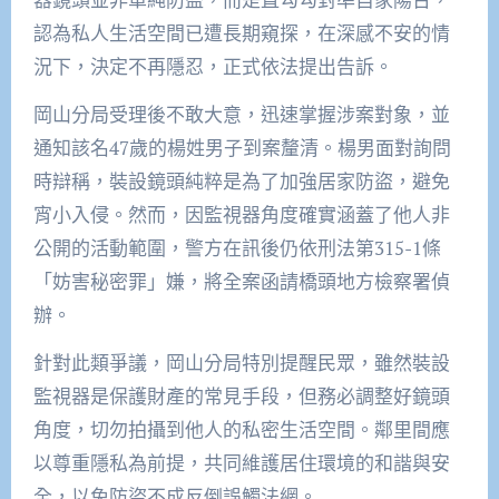
認為私人生活空間已遭長期窺探，在深感不安的情
況下，決定不再隱忍，正式依法提出告訴。
岡山分局受理後不敢大意，迅速掌握涉案對象，並
通知該名47歲的楊姓男子到案釐清。楊男面對詢問
時辯稱，裝設鏡頭純粹是為了加強居家防盜，避免
宵小入侵。然而，因監視器角度確實涵蓋了他人非
公開的活動範圍，警方在訊後仍依刑法第315-1條
「妨害秘密罪」嫌，將全案函請橋頭地方檢察署偵
辦。
針對此類爭議，岡山分局特別提醒民眾，雖然裝設
監視器是保護財產的常見手段，但務必調整好鏡頭
角度，切勿拍攝到他人的私密生活空間。鄰里間應
以尊重隱私為前提，共同維護居住環境的和諧與安
全，以免防盜不成反倒誤觸法網。