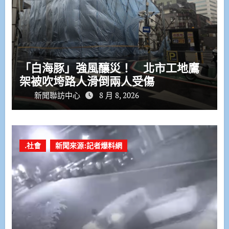
「白海豚」強風釀災！ 北市工地鷹
架被吹垮路人滑倒兩人受傷
新聞聯訪中心
8 月 8, 2026
.社會
新聞來源:記者爆料網