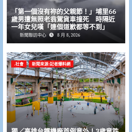
「第一個沒有祢的父親節！」埔里66
歲男遭無照老翁駕貨車撞死 時隔近
一年女兒嘆「連個道歉都等不到」
新聞聯訪中心
8 月 8, 2026
.社會
新聞來源:記者爆料網
獨／高雄台鐵機廠首例意外！3歲童跌