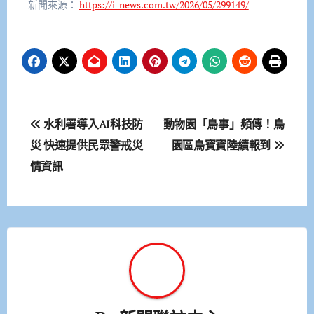
新聞來源：
https://i-news.com.tw/2026/05/299149/
文
水利署導入AI科技防
動物園「鳥事」頻傳！鳥
章
災 快速提供民眾警戒災
園區鳥寶寶陸續報到
情資訊
導
覽