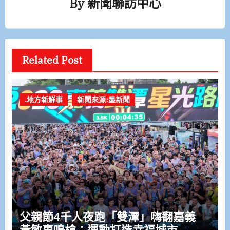
By
新聞聯訪中心
Related Post
.地方新鮮事
新聞來源:墨新聞
父親節4千人夜跑「雙潭」嗨翻嘉義
黃敏惠鳴槍：運動打造幸福城市