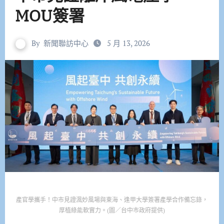
MOU簽署
By
新聞聯訪中心
5 月 13, 2026
產官學攜手！中市見證渢妙風場與東海、逢甲大學簽署產學合作備忘錄，
厚植綠能軟實力。(圖／台中市政府提供)