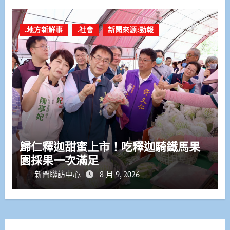
.地方新鮮事
.社會
新聞來源:勁報
歸仁釋迦甜蜜上市！吃釋迦騎鐵馬果
園採果一次滿足
新聞聯訪中心
8 月 9, 2026