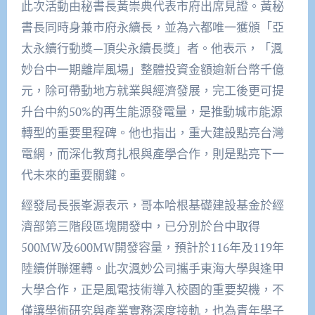
此次活動由秘書長黃崇典代表市府出席見證。黃秘
書長同時身兼市府永續長，並為六都唯一獲頒「亞
太永續行動獎—頂尖永續長獎」者。他表示，「渢
妙台中一期離岸風場」整體投資金額逾新台幣千億
元，除可帶動地方就業與經濟發展，完工後更可提
升台中約50%的再生能源發電量，是推動城市能源
轉型的重要里程碑。他也指出，重大建設點亮台灣
電網，而深化教育扎根與產學合作，則是點亮下一
代未來的重要關鍵。
經發局長張峯源表示，哥本哈根基礎建設基金於經
濟部第三階段區塊開發中，已分別於台中取得
500MW及600MW開發容量，預計於116年及119年
陸續併聯運轉。此次渢妙公司攜手東海大學與逢甲
大學合作，正是風電技術導入校園的重要契機，不
僅讓學術研究與產業實務深度接軌，也為青年學子