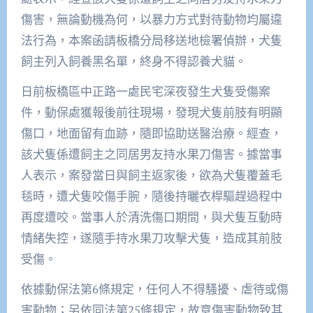
傷害，無論動機為何，以暴力方式對待動物均屬違
法行為，本案函請板橋分局移送地檢署偵辦，犬隻
飼主列入飼養黑名單，終身不得認養犬貓。
日前板橋區中正路一處民宅深夜發生犬隻受傷案
件，動保處獲報後前往現場，發現犬隻前肢有明顯
傷口，地面留有血跡，隨即協助送醫治療。經查，
該犬隻係遭飼主之同居男友持水果刀傷害。據當事
人表示，案發當日與飼主返家後，欲為犬隻覆蓋毛
毯時，遭犬隻咬傷手腕，隨後持曬衣桿驅趕過程中
再度遭咬。當事人於清洗傷口期間，與犬隻互動時
情緒失控，遂隨手持水果刀攻擊犬隻，造成其前肢
受傷。
依據動保法第6條規定，任何人不得騷擾、虐待或傷
害動物；另依同法第25條規定，故意傷害動物致其