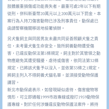
肢體嚴重損傷或功能喪失者，最重可處2年以下有期
徒刑，併科新臺幣20萬元以上200萬元以下罰金。本
案行為人持刀傷害動物已涉及刑事責任，動保處已
函請警察機關移送地檢署偵辦。
另犬隻飼主與同居男友未盡共同妥善照顧犬隻之責
任，未考量犬隻生命安全，致所飼養動物遭受傷
害，已違反動保法第5條規定，飼主對於其管領之動
物應避免其遭受騷擾、虐待或傷害，依同法第32條
規定，已將該犬隻予以沒入，並依第33條之1規定，
將飼主列入不得飼養犬貓名單，並須接受動物保護
講習。
新北市動保處表示，如發現疑似虐待、傷害寵物等
情形，可立即通報1999市政專線或撥打1959動物保
護專線。對於任何涉嫌違反動物保護法案件，將持