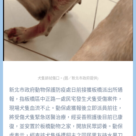
犬隻舔拭傷口。(圖／新北市政府提供)
新北市政府動物保護防疫處日前接獲板橋派出所通
報，指板橋區中正路一處民宅發生犬隻受傷案件，
現場犬隻血流不止。動保處獲報後立即派員前往，
將受傷犬隻緊急送醫治療，經妥善照護後目前已康
復，並安置於板橋動物之家，開放民眾認養。動保
處表示，經查該犬隻係遭飼主之同居男友持水果刀