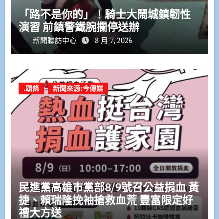
「路不是你的」！騎士大鬧城鎮韌性
演習 前鎮警鐵腕攔停送辦
新聞聯訪中心
8 月 7, 2026
.頭條
新聞來源:今傳媒
民進黨高雄市黨部8/9號召公益捐血 黃
捷、賴瑞隆挽袖搶救血荒 豐富限定好
禮大方送