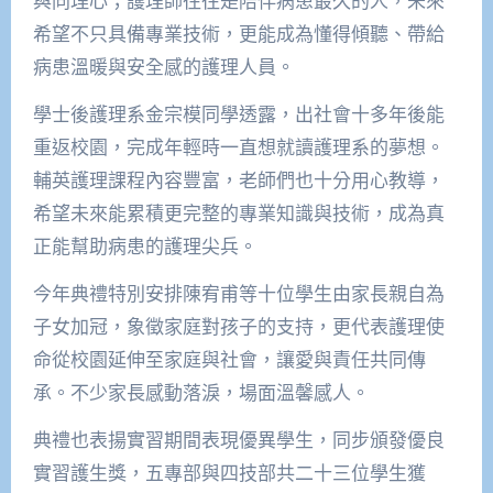
與同理心；護理師往往是陪伴病患最久的人，未來
希望不只具備專業技術，更能成為懂得傾聽、帶給
病患溫暖與安全感的護理人員。
學士後護理系金宗模同學透露，出社會十多年後能
重返校園，完成年輕時一直想就讀護理系的夢想。
輔英護理課程內容豐富，老師們也十分用心教導，
希望未來能累積更完整的專業知識與技術，成為真
正能幫助病患的護理尖兵。
今年典禮特別安排陳宥甫等十位學生由家長親自為
子女加冠，象徵家庭對孩子的支持，更代表護理使
命從校園延伸至家庭與社會，讓愛與責任共同傳
承。不少家長感動落淚，場面溫馨感人。
典禮也表揚實習期間表現優異學生，同步頒發優良
實習護生獎，五專部與四技部共二十三位學生獲