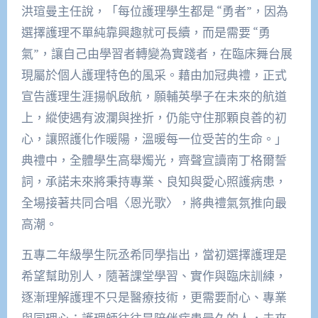
洪瑄曼主任說，「每位護理學生都是 “勇者”，因為
選擇護理不單純靠興趣就可長續，而是需要 “勇
氣”，讓自己由學習者轉變為實踐者，在臨床舞台展
現屬於個人護理特色的風采。藉由加冠典禮，正式
宣告護理生涯揚帆啟航，願輔英學子在未來的航道
上，縱使遇有波瀾與挫折，仍能守住那顆良善的初
心，讓照護化作暖陽，溫暖每一位受苦的生命。」
典禮中，全體學生高舉燭光，齊聲宣讀南丁格爾誓
詞，承諾未來將秉持專業、良知與愛心照護病患，
全場接著共同合唱〈恩光歌〉，將典禮氣氛推向最
高潮。
五專二年級學生阮丞希同學指出，當初選擇護理是
希望幫助別人，隨著課堂學習、實作與臨床訓練，
逐漸理解護理不只是醫療技術，更需要耐心、專業