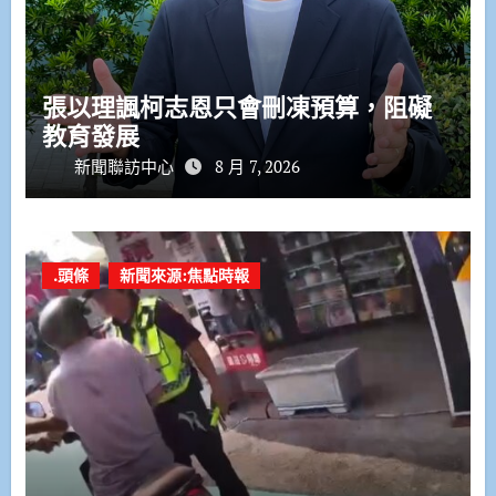
張以理諷柯志恩只會刪凍預算，阻礙
教育發展
新聞聯訪中心
8 月 7, 2026
.頭條
新聞來源:焦點時報