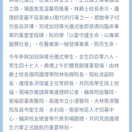
之路，場面氣氛溫馨而隆重。林爵士校長表示，護
理師是最不容易被AI取代的行業之一，期勉學子切
勿妄自菲薄，完成加冠導光儀式後即是邁向臨床專
業的重要里程碑，盼同學「以愛守護生命、以專業
服務社會」，在醫療第一線發揮專業、照亮生命。
今年參與加冠與導光儀式學生，女生四百零六人、
男生四十七人。典禮上午於體育館隆重登場，由林
爵士校長偕同護理學院林佑樺院長、程紋貞副院
長、護理系洪瑄曼主任等師長，共同為學生送上祝
福。現場亦邀請屏東護理師公會、輔英附設醫院、
衛福部臺南醫院、高雄市立小港醫院、大林慈濟醫
院及高市衛生局、水利局、南部地區人才招募中
心、輔英校友總會等代表到場觀禮，共同見證護理
生力軍正式啟航的重要時刻。