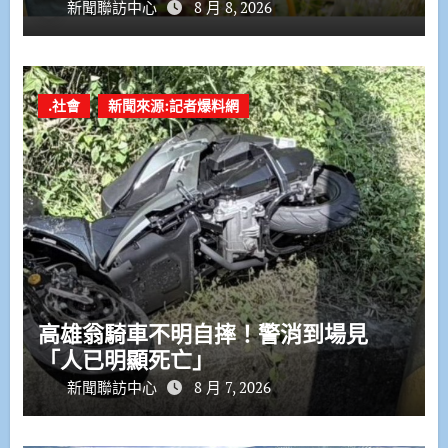
新聞聯訪中心
8 月 8, 2026
.社會
新聞來源:記者爆料網
高雄翁騎車不明自摔！警消到場見
「人已明顯死亡」
新聞聯訪中心
8 月 7, 2026