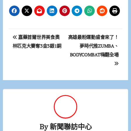
文
嘉藥首爾世界美食奧
高雄最粉運動盛會來了！
章
林匹克大賽奪3金3銀1銅
夢時代推ZUMBA、
BODYCOMBAT嗨翻全場
導
覽
By
新聞聯訪中心