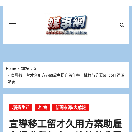
Skip
to
content
Home
2026
5 月
宣導移工留才久用方案助雇主提升留任率 桃竹苗分署6月25日辦說
明會
.消費生活
.社會
新聞來源:大成報
宣導移工留才久用方案助雇