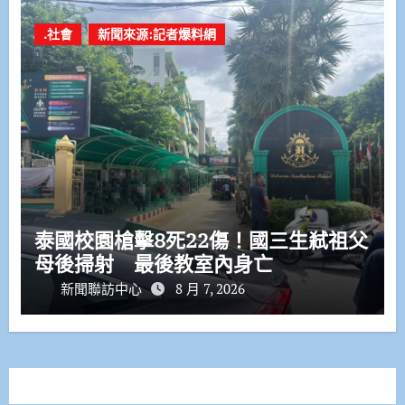
.社會
新聞來源:記者爆料網
泰國校園槍擊8死22傷！國三生弒祖父
母後掃射 最後教室內身亡
新聞聯訪中心
8 月 7, 2026