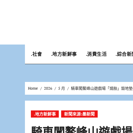
Skip
to
content
.社會
.地方新鮮事
.消費生活
.綜合新
Home
2026
5 月
騎車闖鰲峰山遊戲場「燒胎」毀地墊
.地方新鮮事
新聞來源:墨新聞
騎車闖鰲峰山遊戲場