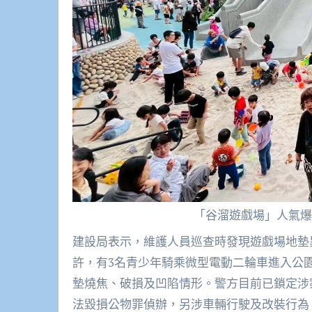
「谷溜遊戲場」人氣爆
建設局表示，維護人員巡查時發現遊戲場地墊
許，有3名青少年騎乘微型電動二輪車進入公
墊燒焦、破損及凹陷情形。警方目前已鎖定涉
法毀損公物罪偵辦，另涉車輛行駛及改裝行為