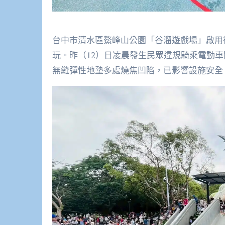
台中市清水區鰲峰山公園「谷溜遊戲場」啟用
玩。昨（12）日凌晨發生民眾違規騎乘電動
無縫彈性地墊多處燒焦凹陷，已影響設施安全