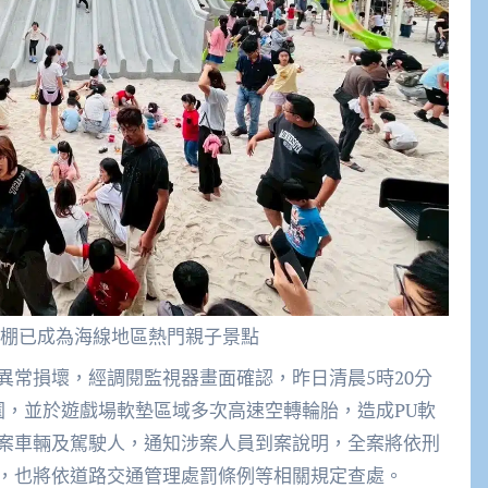
棚已成為海線地區熱門親子景點
異常損壞，經調閱監視器畫面確認，昨日清晨5時20分
園，並於遊戲場軟墊區域多次高速空轉輪胎，造成PU軟
案車輛及駕駛人，通知涉案人員到案說明，全案將依刑
，也將依道路交通管理處罰條例等相關規定查處。