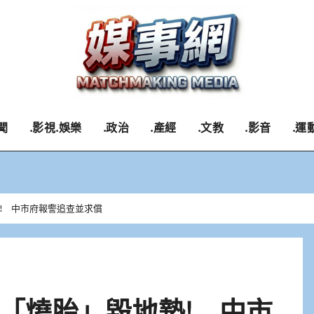
聞
.影視.娛樂
.政治
.產經
.文教
.影音
.運
! 中市府報警追查並求償
「燒胎」毀地墊! 中市