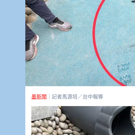
墨新聞
｜記者馬源培／台中報導