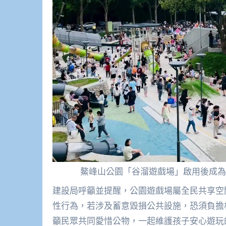
鰲峰山公園「谷溜遊戲場」啟用後成為
建設局呼籲並提醒，公園遊戲場屬全民共享空
性行為，若涉及蓄意毀損公共設施，恐須負擔
籲民眾共同愛惜公物，一起維護孩子安心遊玩