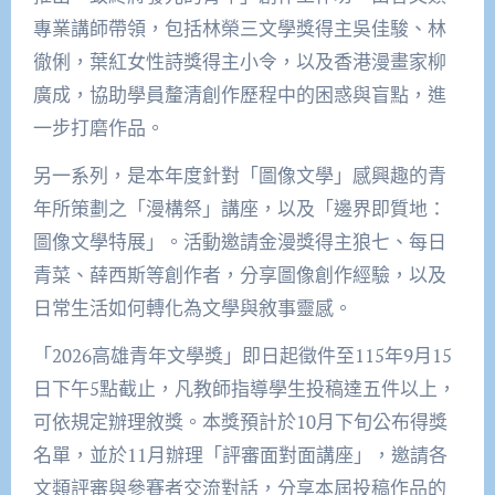
專業講師帶領，包括林榮三文學獎得主吳佳駿、林
徹俐，葉紅女性詩獎得主小令，以及香港漫畫家柳
廣成，協助學員釐清創作歷程中的困惑與盲點，進
一步打磨作品。
另一系列，是本年度針對「圖像文學」感興趣的青
年所策劃之「漫構祭」講座，以及「邊界即質地：
圖像文學特展」。活動邀請金漫獎得主狼七、每日
青菜、薛西斯等創作者，分享圖像創作經驗，以及
日常生活如何轉化為文學與敘事靈感。
「2026高雄青年文學獎」即日起徵件至115年9月15
日下午5點截止，凡教師指導學生投稿達五件以上，
可依規定辦理敘獎。本獎預計於10月下旬公布得獎
名單，並於11月辦理「評審面對面講座」，邀請各
文類評審與參賽者交流對話，分享本屆投稿作品的