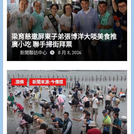
梁育慈邀屏東子弟張博洋大啖美食推
廣小吃 聯手掃街拜票
新聞聯訪中心
8 月 8, 2026
.頭條
新聞來源:今傳媒