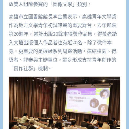
放雙人組隊參賽的「圖像文學」類別。
高雄市立圖書館館長李金鴦表示，高雄青年文學獎
作為地方文學青年初試啼聲的重要舞台，去年迎來
第20週年，累計出版20餘本得獎作品集，得獎者踏
入文壇出版個人作品者也有近20名。除了徵件本
身，更重要的是透過系列周邊活動，連結校園、得
獎者、評審與主辦單位，逐步形成支持青年創作的
「寫作社群」機制。