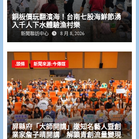
銅板價玩翻濱海！台南七股海鮮節湧
入千人下水體驗漁村樂
新聞聯訪中心
8 月 8, 2026
.頭條
新聞來源:今傳媒
屏縣府「大師開講」邀知名藝人暨創
業家詹子晴開講 解鎖青創流量變現