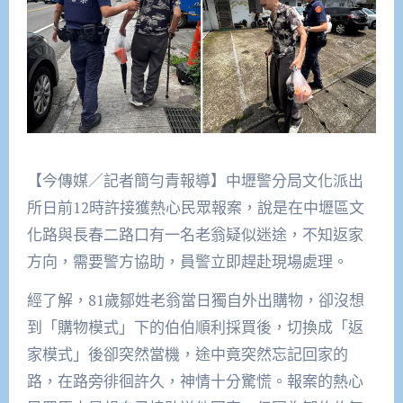
【今傳媒／記者簡勻青報導】中壢警分局文化派出
所日前12時許接獲熱心民眾報案，說是在中壢區文
化路與長春二路口有一名老翁疑似迷途，不知返家
方向，需要警方協助，員警立即趕赴現場處理。
經了解，81歲鄒姓老翁當日獨自外出購物，卻沒想
到「購物模式」下的伯伯順利採買後，切換成「返
家模式」後卻突然當機，途中竟突然忘記回家的
路，在路旁徘徊許久，神情十分驚慌。報案的熱心