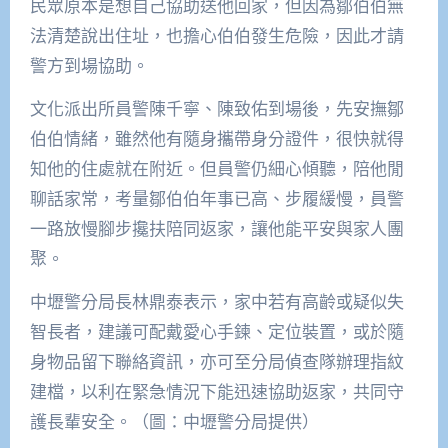
民眾原本是想自己協助送他回家，但因為鄒伯伯無
法清楚說出住址，也擔心伯伯發生危險，因此才請
警方到場協助。
文化派出所員警陳千寧、陳致佑到場後，先安撫鄒
伯伯情緒，雖然他有隨身攜帶身分證件，很快就得
知他的住處就在附近。但員警仍細心傾聽，陪他閒
聊話家常，考量鄒伯伯年事已高、步履緩慢，員警
一路放慢腳步攙扶陪同返家，讓他能平安與家人團
聚。
中壢警分局長林鼎泰表示，家中若有高齡或疑似失
智長者，建議可配戴愛心手鍊、定位裝置，或於隨
身物品留下聯絡資訊，亦可至分局偵查隊辦理指紋
建檔，以利在緊急情況下能迅速協助返家，共同守
護長輩安全。（圖：中壢警分局提供）