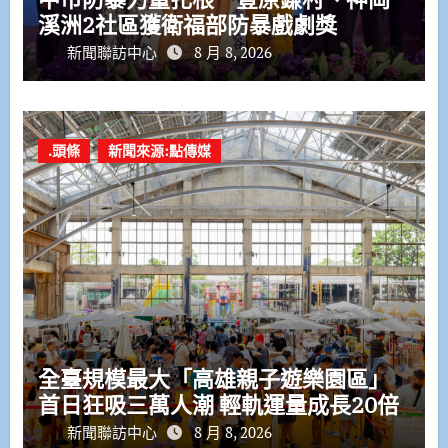
溪洲2社區獲衛福部防暴戲劇獎
新聞聯訪中心
8 月 8, 2026
.頭條
新聞來源:點傳媒
全臺規模最大「高雄親子遊樂園區」
首日狂吸三萬人潮 輕軌運量成長20倍
新聞聯訪中心
8 月 8, 2026