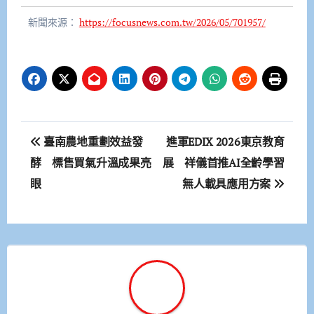
新聞來源：
https://focusnews.com.tw/2026/05/701957/
文
臺南農地重劃效益發
進軍EDIX 2026東京教育
章
酵 標售買氣升溫成果亮
展 祥儀首推AI全齡學習
眼
無人載具應用方案
導
覽