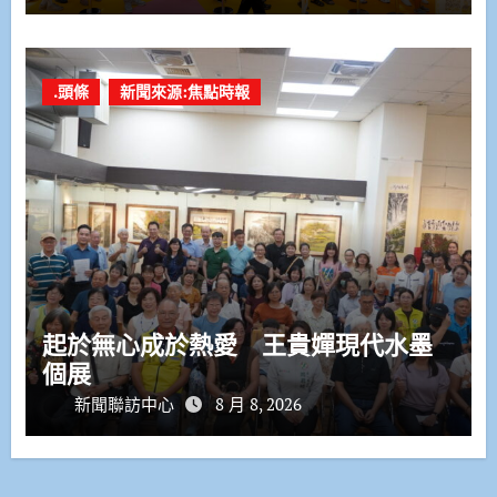
.頭條
新聞來源:焦點時報
起於無心成於熱愛 王貴嬋現代水墨
個展
新聞聯訪中心
8 月 8, 2026