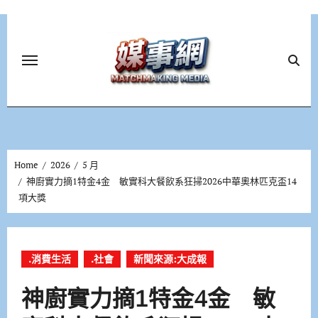
Skip
to
content
Home
2026
5 月
神廚實力摘1特金4金 敏實科大餐飲系狂掃2026中華奧林匹克盃14
項大獎
.消費生活
.社會
新聞來源:大成報
神廚實力摘1特金4金 敏