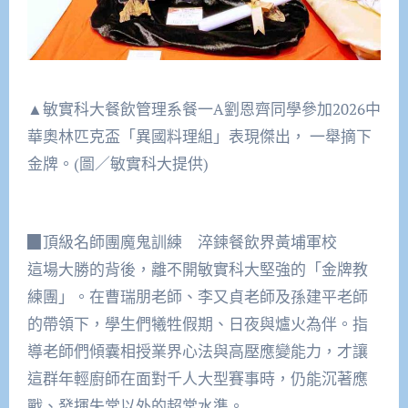
▲敏實科大餐飲管理系餐一A劉恩齊同學參加2026中
華奧林匹克盃「異國料理組」表現傑出， 一舉摘下
金牌。(圖／敏實科大提供)
▉頂級名師團魔鬼訓練 淬鍊餐飲界黃埔軍校
這場大勝的背後，離不開敏實科大堅強的「金牌教
練團」。在曹瑞朋老師、李又貞老師及孫建平老師
的帶領下，學生們犧牲假期、日夜與爐火為伴。指
導老師們傾囊相授業界心法與高壓應變能力，才讓
這群年輕廚師在面對千人大型賽事時，仍能沉著應
戰、發揮失常以外的超常水準。