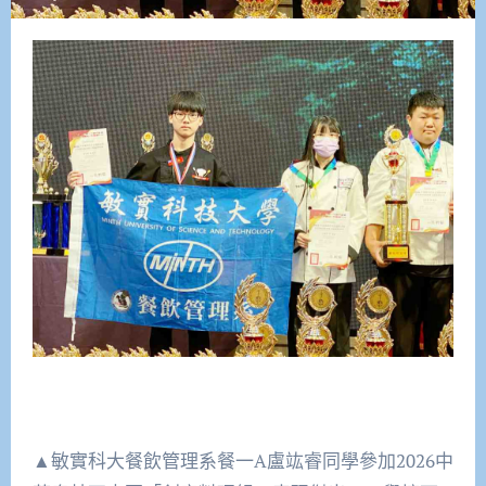
▲敏實科大餐飲管理系餐一A盧竑睿同學參加2026中