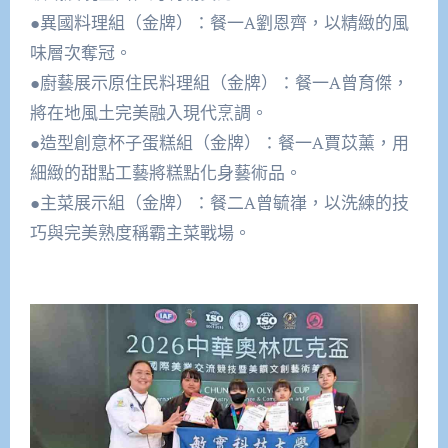
●異國料理組（金牌）：餐一A劉恩齊，以精緻的風
味層次奪冠。
●廚藝展示原住民料理組（金牌）：餐一A曾育傑，
將在地風土完美融入現代烹調。
●造型創意杯子蛋糕組（金牌）：餐一A賈苡薰，用
細緻的甜點工藝將糕點化身藝術品。
●主菜展示組（金牌）：餐二A曾毓嵂，以洗練的技
巧與完美熟度稱霸主菜戰場。