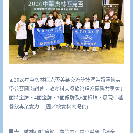
▲2026中華奧林匹克盃美業交流競技暨美饌藝術美
學競賽圓滿謝幕，敏實科大餐飲管理系團隊共勇奪1
面特金牌、4面金牌、3面銀牌及6面銅牌，展現卓越
餐飲專業實力。(圖／敏實科大提供)
▉大一戰神初試啼聲 盧竑睿奪最高榮譽「特金