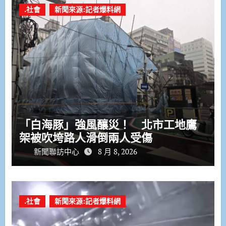
.社會
新聞來源:記者爆料網
「白海豚」強風釀災！ 北市工地鷹
架被吹垮路人滑倒兩人受傷
新聞聯訪中心
8 月 8, 2026
.社會
新聞來源:記者爆料網