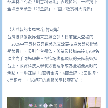
華奧林匹克盃「創意料理組」表現傑出，一舉摘下
全場最高榮譽「特金牌」。(圖／敏實科大提供)
【大成報記者羅林/新竹報導】
台灣技職餐飲界迎來震撼喜訊！日前盛大登場的
「2026中華奧林匹克盃美業交流競技暨美饌藝術美
學競賽」，吸引全台餐飲、美業及技職高達1,939名
頂尖高手同場廝殺。在這場堪稱頂級的美饌藝術擂
台上，敏實科技大學餐飲管理系成為全場最亮眼的
焦點，一舉狂掃「1面特金牌、4面金牌、3面銀牌、
6面銅牌」，以超群的廚藝美學技壓群雄！