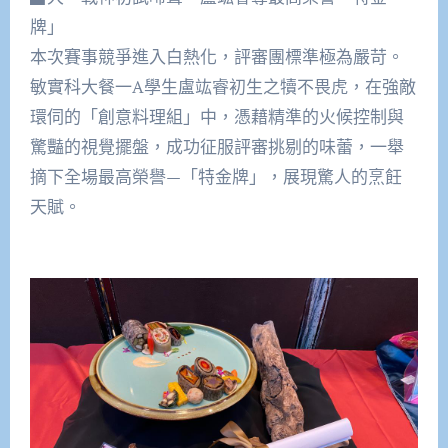
牌」
本次賽事競爭進入白熱化，評審團標準極為嚴苛。
敏實科大餐一A學生盧竑睿初生之犢不畏虎，在強敵
環伺的「創意料理組」中，憑藉精準的火候控制與
驚豔的視覺擺盤，成功征服評審挑剔的味蕾，一舉
摘下全場最高榮譽—「特金牌」，展現驚人的烹飪
天賦。