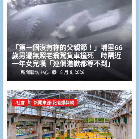
「第一個沒有祢的父親節！」埔里66
歲男遭無照老翁駕貨車撞死 時隔近
一年女兒嘆「連個道歉都等不到」
新聞聯訪中心
8 月 8, 2026
.社會
新聞來源:記者爆料網