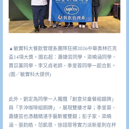
▲敏實科大餐飲管理系團隊狂掃2026中華奧林匹克
盃14項大獎。圖右起：蕭婕芸同學、梁曉涵同學、
賈苡薰同學、李又貞老師、季旻蓉同學一起合影。
(圖／敏實科大提供)
此外，劉定為同學一人獨攬「創意兒童餐組銀牌」
與「手沖咖啡組銅牌」，展現雙棲才華；季旻蓉、
蕭婕芸也憑藉精湛手藝斬獲雙銀；彭子家、梁曉
涵、張鈞皓、范凱恩、徐翊恩等實力派新星則在杯