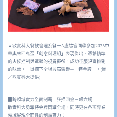
▲敏實科大餐飲管理系餐一A盧竑睿同學參加2026中
華奧林匹克盃「創意料理組」表現傑出，憑藉精準
的火候控制與驚豔的視覺擺盤，成功征服評審挑剔
的味蕾，一舉摘下全場最高榮譽—「特金牌」。(圖
／敏實科大提供)
▉跨領域實力全面制霸 狂掃四金三銀六銅
敏實科大勇奪特金牌閃耀全場，同時更在各項專業
領域展現全面性的制霸實力：