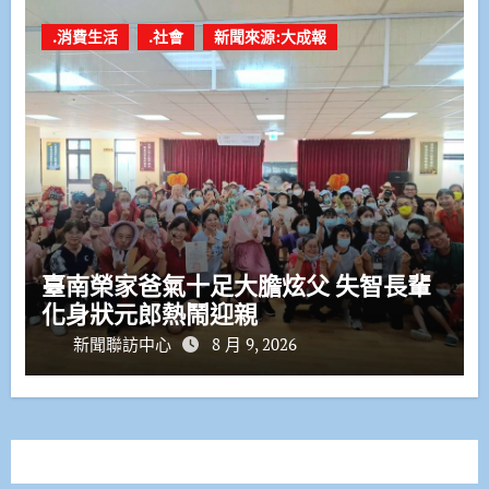
.消費生活
.社會
新聞來源:大成報
臺南榮家爸氣十足大膽炫父 失智長輩
化身狀元郎熱鬧迎親
新聞聯訪中心
8 月 9, 2026