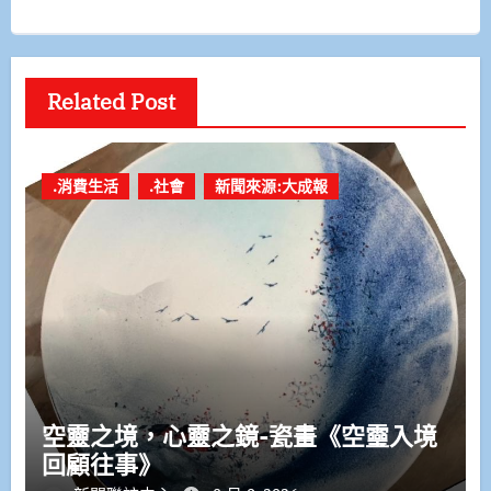
Related Post
.消費生活
.社會
新聞來源:大成報
空靈之境，心靈之鏡-瓷畫《空𩆜入境
回顧往事》