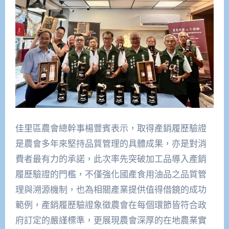
佳里區農會總幹事楊豐賓表示，取得產銷履歷驗證
是農會多年來堅持品質管理的具體成果，亦是對消
費者最有力的承諾，此次率先突破加工品導入產銷
履歷驗證的門檻，不僅強化國產食用油品之品質管
理與溯源機制，也為相關產業提供值得借鏡的成功
範例，產銷履歷驗證象徵農會在每個環節皆符合政
府訂定的嚴謹標準，更展現農會深厚的在地農業實