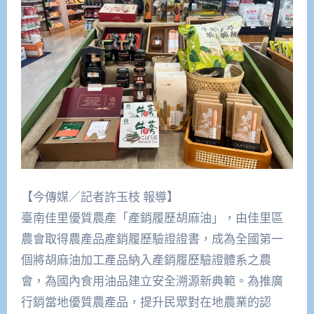
【今傳媒／記者許玉枝 報導】
臺南佳里優質農產「產銷履歷胡麻油」，由佳里區
農會取得農產品產銷履歷驗證證書，成為全國第一
個將胡麻油加工產品納入產銷履歷驗證體系之農
會，為國內食用油品建立安全溯源新典範。為推廣
行銷當地優質農產品，提升民眾對在地農業的認