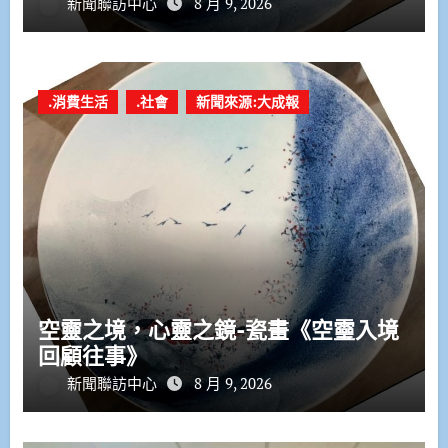
新聞聯訪中心
8 月 9, 2026
.消費生活
.社會
新聞來源:大成報
空靈之境，心靈之鏡-瓷畫《空𩆜入境
回顧往事》
新聞聯訪中心
8 月 9, 2026