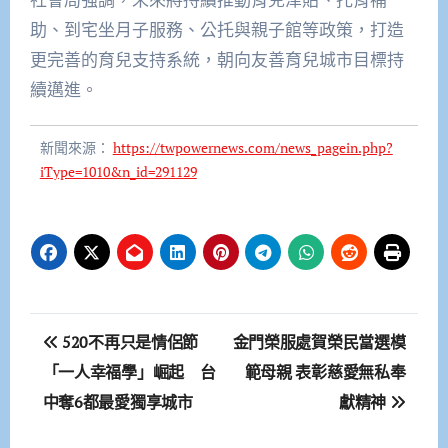
助、到宅坐月子服務、公托與親子館等政策，打造
更完善的育兒支持系統，朝向友善育兒城市目標持
續邁進。
新聞來源：
https://twpowernews.com/news_pagein.php?
iType=1010&n_id=291129
文
520不再只是情侶節
金門榮服處賀榮民當選模
章
「一人幸福學」崛起 台
範母親 表彰慈愛無私奉
中奪6都最愛獨享城市
獻精神
導