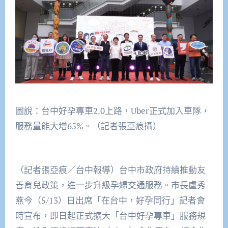
圖說：台中好孕專車2.0上路，Uber正式加入車隊，
服務量能大增65%。（記者張亞痕攝）
（記者張亞痕／台中報導）台中市政府持續推動友
善育兒政策，進一步升級孕婦交通服務。市長盧秀
燕今（5/13）日出席「在台中，好孕同行」記者會
時宣布，即日起正式擴大「台中好孕專車」服務規