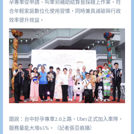
孕專車從申請、叫車到補助結算皆採線上作業，符
合年輕家庭數位化使用習慣，同時兼具減碳與行政
效率提升效益。
圖說：台中好孕專車2.0上路，Uber正式加入車隊，
服務量能大增65%。（記者張亞痕攝）