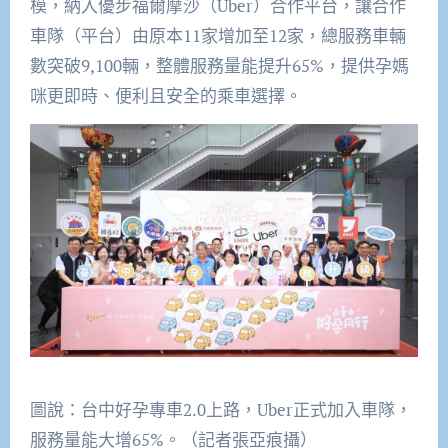
模，納入優步福爾摩沙（Uber）合作平台，讓合作
車隊（平台）由原本11家增加至12家，總服務車輛
數突破9,100輛，整體服務量能提升65%，提供孕媽
咪更即時、便利且安全的乘車選擇。
圖說：台中好孕專車2.0上路，Uber正式加入車隊，
服務量能大增65%。（記者張亞痕攝）