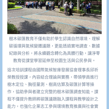
樹木碳匯教育不僅有助於學生認識自然環境、理解
碳循環與氣候變遷議題，更能透過實地調查、數據
紀錄與分析，將永續觀念轉化為具體行動，讓淨零
教育從課堂學習延伸至校園生活與公民參與。
這次培訓課程由國際氣候智庫發展協會理事長邱祈
榮教授授課，內容結合理論與實務，帶領學員進行
樹木定位、胸徑量測、樹高估算及碳匯計算等操
作，協助參與者建立完整的樹木碳匯調查知能。課
程不僅提升教師將碳匯議題融入課程與教學設計之
能力，也強化企業志工參與環境教育推廣與社會實