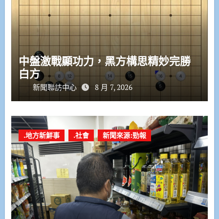
中盤激戰顯功力，黑方構思精妙完勝
白方
新聞聯訪中心
8 月 7, 2026
.地方新鮮事
.社會
新聞來源:勁報