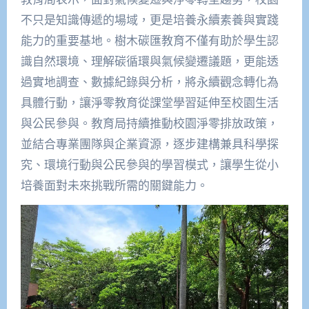
不只是知識傳遞的場域，更是培養永續素養與實踐
能力的重要基地。樹木碳匯教育不僅有助於學生認
識自然環境、理解碳循環與氣候變遷議題，更能透
過實地調查、數據紀錄與分析，將永續觀念轉化為
具體行動，讓淨零教育從課堂學習延伸至校園生活
與公民參與。教育局持續推動校園淨零排放政策，
並結合專業團隊與企業資源，逐步建構兼具科學探
究、環境行動與公民參與的學習模式，讓學生從小
培養面對未來挑戰所需的關鍵能力。