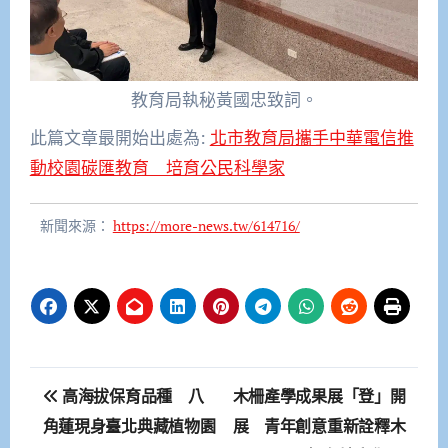
教育局執秘黃國忠致詞。
此篇文章最開始出處為:
北市教育局攜手中華電信推
動校園碳匯教育 培育公民科學家
新聞來源：
https://more-news.tw/614716/
文
高海拔保育品種 八
木柵產學成果展「登」開
章
角蓮現身臺北典藏植物園
展 青年創意重新詮釋木