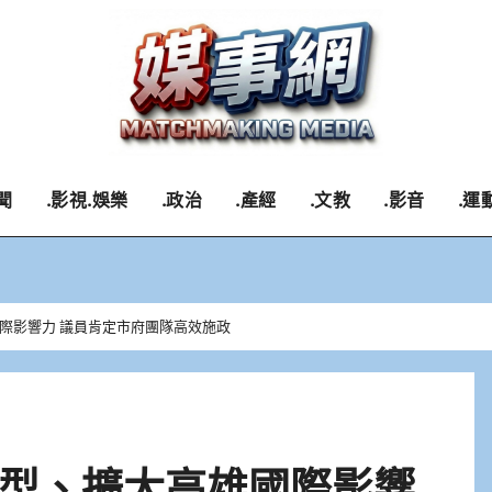
聞
.影視.娛樂
.政治
.產經
.文教
.影音
.運
際影響力 議員肯定市府團隊高效施政
型、擴大高雄國際影響