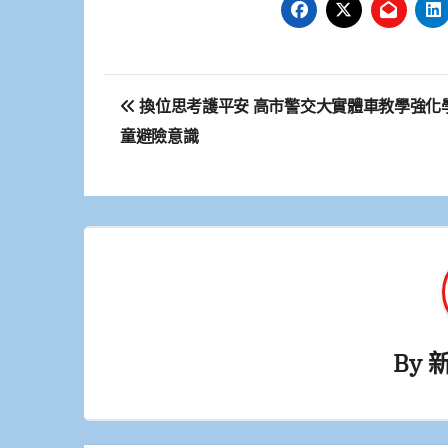
文
換位思考護平安 高市警交大實體車教學強化
章
童避險意識
導
覽
By