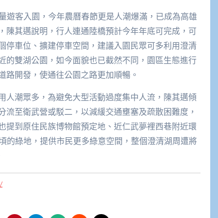
大量遊客入園，今年農曆春節更是人潮爆滿，已成為高雄
，陳其邁說明，行人連通陸橋預計今年年底可完成，可
個停車位、擴建停車空間，建議入園民眾可多利用澄清
近的雙湖公園，如今面貌也已截然不同，園區生態進行
道路開發，使通往公園之路更加順暢。
用人潮眾多，為避免大型活動過度集中人流，陳其邁傾
分流至衛武營或駁二，以減緩交通壅塞及疏散困難度，
也提到原住民族博物館預定地、近仁武夢裡西巷附近環
公頃的綠地，提供市民更多綠意空間，整個澄清湖周遭將
。
/