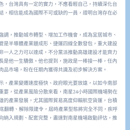
色，台灣具有一定的實力，不應看輕自己，持續深化台
結，相信能成為國際不可或缺的一員，證明台灣存在必
強調，推動城市轉型、增加工作機會，成為宜居城市、
管是半導體產業鏈成形、捷運四線全數發包，重大建設
非一人之力可以達成，不分黨派推動高雄建設才能齊力
長是他一生驕傲。他也提到，施政是一棒接一棒，任內
肉品市場，盼在任期內獲得共識及初步解決方案。
示，產業變遷速度極快、政府眼光要放遠，以如今南部
重要，從產業風險分散來看，南星24小時國際機場勢在
雄的產業發展，尤其國際貿易高度仰賴航空貨運，台積
徹底翻轉、解除限建令，屆時產業型態將完全不同，疾呼
向納入規劃、配套完整，盡速對南星機場啟動評估，推