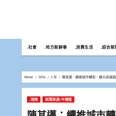
Skip
to
content
.社會
.地方新鮮事
.消費生活
.綜合新
Home
2026
5 月
陳其邁：續推城市轉型、擴大高雄國
.頭條
新聞來源:今傳媒
陳其邁：續推城市轉