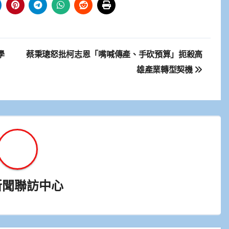
學
蔡秉璁怒批柯志恩「嘴喊傳產、手砍預算」扼殺高
雄產業轉型契機
新聞聯訪中心