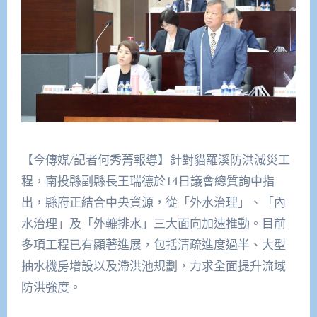
【今傳媒/記者何秀菁報導】針對貓羅溪防洪減災工
程，南投縣副縣長王瑞德於14日議會總質詢中指
出，縣府正結合中央資源，從「外水治理」、「內
水治理」及「外轆排水」三大面向加速推動。目前
多項工程已有顯著進展，包括清疏進度過半、大型
抽水機房增設以及滯洪池規劃，力求全面提升流域
防洪強度。