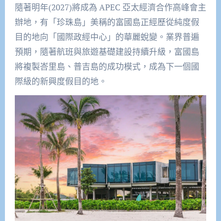
隨著明年(2027)將成為 APEC 亞太經濟合作高峰會主
辦地，有「珍珠島」美稱的富國島正經歷從純度假
目的地向「國際政經中心」的華麗蛻變。業界普遍
預期，隨著航班與旅遊基礎建設持續升級，富國島
將複製峇里島、普吉島的成功模式，成為下一個國
際級的新興度假目的地。