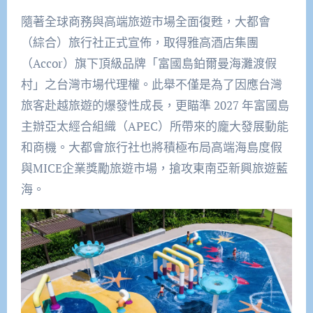
隨著全球商務與高端旅遊市場全面復甦，大都會
（綜合）旅行社正式宣佈，取得雅高酒店集團
（Accor）旗下頂級品牌「富國島鉑爾曼海灘渡假
村」之台灣市場代理權。此舉不僅是為了因應台灣
旅客赴越旅遊的爆發性成長，更瞄準 2027 年富國島
主辦亞太經合組織（APEC）所帶來的龐大發展動能
和商機。大都會旅行社也將積極布局高端海島度假
與MICE企業獎勵旅遊市場，搶攻東南亞新興旅遊藍
海。