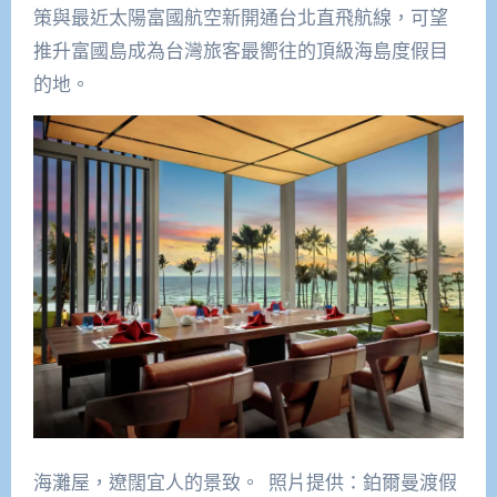
策與最近太陽富國航空新開通台北直飛航線，可望
推升富國島成為台灣旅客最嚮往的頂級海島度假目
的地。
海灘屋，遼闊宜人的景致。 照片提供：鉑爾曼渡假