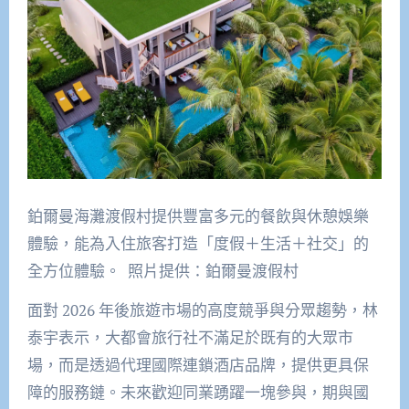
鉑爾曼海灘渡假村提供豐富多元的餐飲與休憩娛樂
體驗，能為入住旅客打造「度假＋生活＋社交」的
全方位體驗。 照片提供：鉑爾曼渡假村
面對 2026 年後旅遊市場的高度競爭與分眾趨勢，林
泰宇表示，大都會旅行社不滿足於既有的大眾市
場，而是透過代理國際連鎖酒店品牌，提供更具保
障的服務鏈。未來歡迎同業踴躍一塊參與，期與國