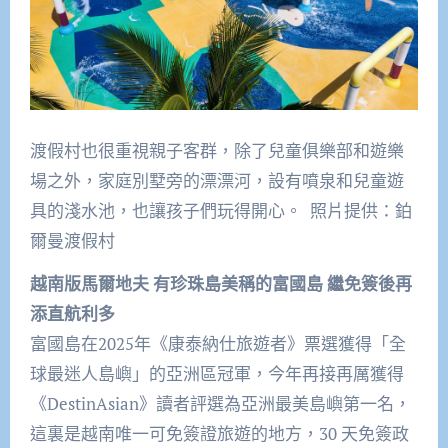
渡假村也很重視親子客群，除了兒童俱樂部和遊樂
場之外，家庭別墅旁的漂漂河，設有噴泉和兒童遊
具的淺水池，也讓孩子們玩得開心。 照片提供：鉑
爾曼渡假村
越南版馬爾地夫 有珍珠島美稱的富國島 繼免簽後再
添直航利多
富國島在2025年《康泰納仕旅遊者》票選獲得「全
球最迷人島嶼」的亞洲區冠軍，今年再接再厲獲得
《DestinAsian》讀者評選為亞洲最美島嶼第一名，
這裏是越南唯一可免簽證旅遊的地方，30 天免簽政