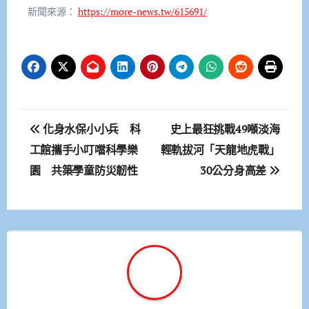
新聞來源：
https://more-news.tw/615691/
文
化身水保小小兵 科
史上最狂挑戰49噸淡海
章
工館攜手小叮噹科學樂
輕軌拔河「天龍地虎戰」
園 共築學童防災韌性
30公分身高差
導
覽