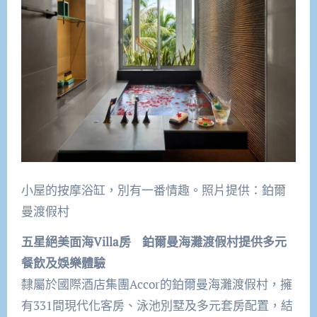
小屋的按摩浴缸，別有一番情趣。照片提供：鉑爾
曼渡假村
五星絕美面海Villa房
鉑爾曼海灘渡假村提供多元
餐飲及娛樂體驗
隸屬於國際酒店集團Accor的鉑爾曼海灘渡假村，擁
有331間現代化客房、泳池別墅及多元套房配置，結