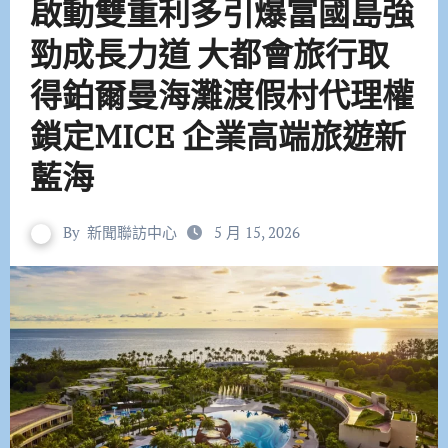
啟動雙重利多引爆富國島強
勁成長力道 大都會旅行取
得鉑爾曼海灘渡假村代理權
鎖定MICE 企業高端旅遊新
藍海
By
新聞聯訪中心
5 月 15, 2026