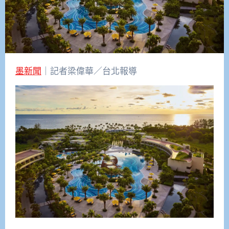
墨新聞
｜記者梁偉華／台北報導