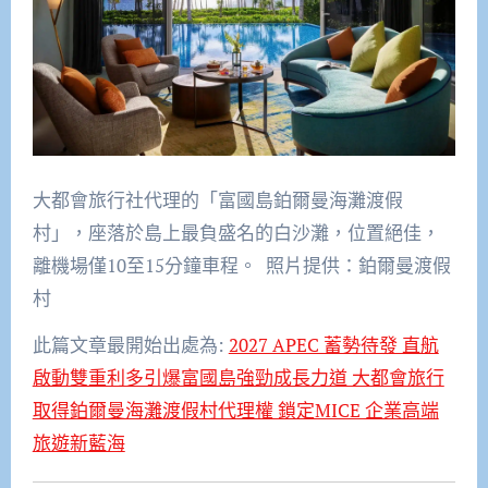
大都會旅行社代理的「富國島鉑爾曼海灘渡假
村」，座落於島上最負盛名的白沙灘，位置絕佳，
離機場僅10至15分鐘車程。 照片提供：鉑爾曼渡假
村
此篇文章最開始出處為:
2027 APEC 蓄勢待發 直航
啟動雙重利多引爆富國島強勁成長力道 大都會旅行
取得鉑爾曼海灘渡假村代理權 鎖定MICE 企業高端
旅遊新藍海