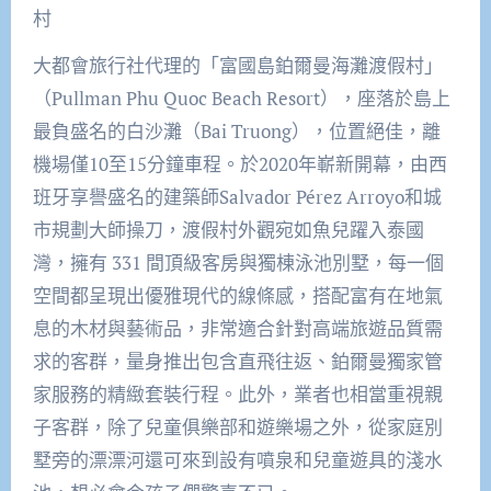
村
大都會旅行社代理的「富國島鉑爾曼海灘渡假村」
（Pullman Phu Quoc Beach Resort），座落於島上
最負盛名的白沙灘（Bai Truong），位置絕佳，離
機場僅10至15分鐘車程。於2020年嶄新開幕，由西
班牙享譽盛名的建築師Salvador Pérez Arroyo和城
市規劃大師操刀，渡假村外觀宛如魚兒躍入泰國
灣，擁有 331 間頂級客房與獨棟泳池別墅，每一個
空間都呈現出優雅現代的線條感，搭配富有在地氣
息的木材與藝術品，非常適合針對高端旅遊品質需
求的客群，量身推出包含直飛往返、鉑爾曼獨家管
家服務的精緻套裝行程。此外，業者也相當重視親
子客群，除了兒童俱樂部和遊樂場之外，從家庭別
墅旁的漂漂河還可來到設有噴泉和兒童遊具的淺水