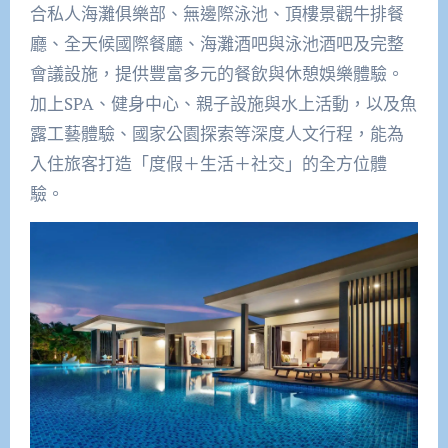
合私人海灘俱樂部、無邊際泳池、頂樓景觀牛排餐
廳、全天候國際餐廳、海灘酒吧與泳池酒吧及完整
會議設施，提供豐富多元的餐飲與休憩娛樂體驗。
加上SPA、健身中心、親子設施與水上活動，以及魚
露工藝體驗、國家公園探索等深度人文行程，能為
入住旅客打造「度假＋生活＋社交」的全方位體
驗。