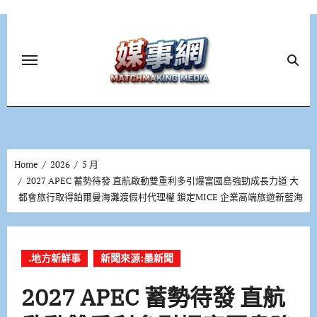
Skip
to
content
Home
2026
5 月
2027 APEC 蓄勢待發 直航啟動雙重利多引爆富國島強勁成長力道 大
都會旅行取得鉑爾曼海灘渡假村代理權 鎖定MICE 企業高端旅遊新藍海
.地方新鮮事
新聞來源:墨新聞
2027 APEC 蓄勢待發 直航