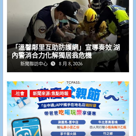
「溫馨鄰里互助防護網」宣導奏效 湖
內警消合力化解獨居翁危機
新聞聯訪中心
8 月 8, 2026
.社會
新聞來源:焦點時報