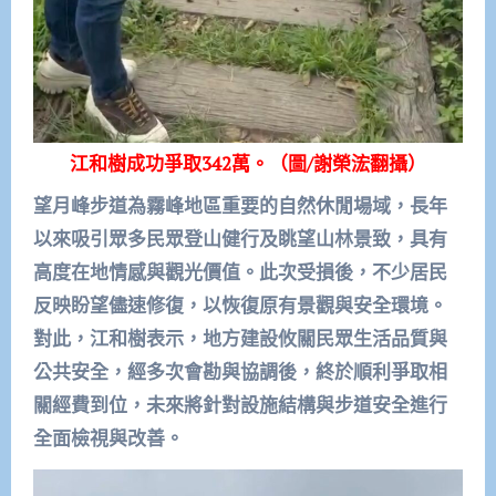
江和樹成功爭取342萬。（圖/謝榮浤翻攝）
望月峰步道為霧峰地區重要的自然休閒場域，長年
以來吸引眾多民眾登山健行及眺望山林景致，具有
高度在地情感與觀光價值。此次受損後，不少居民
反映盼望儘速修復，以恢復原有景觀與安全環境。
對此，江和樹表示，地方建設攸關民眾生活品質與
公共安全，經多次會勘與協調後，終於順利爭取相
關經費到位，未來將針對設施結構與步道安全進行
全面檢視與改善。