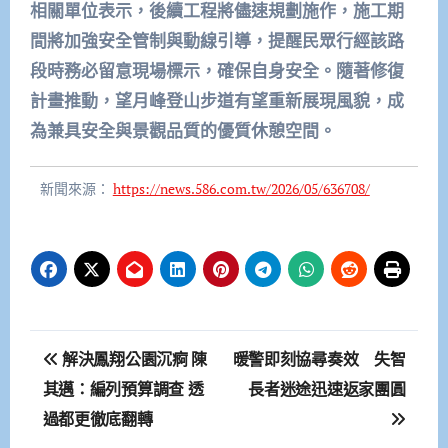
相關單位表示，後續工程將儘速規劃施作，施工期
間將加強安全管制與動線引導，提醒民眾行經該路
段時務必留意現場標示，確保自身安全。隨著修復
計畫推動，望月峰登山步道有望重新展現風貌，成
為兼具安全與景觀品質的優質休憩空間。
新聞來源：
https://news.586.com.tw/2026/05/636708/
文
解決鳳翔公園沉痾 陳
暖警即刻協尋奏效 失智
章
其邁：編列預算調查 透
長者迷途迅速返家團圓
過都更徹底翻轉
導