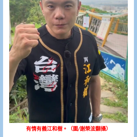
有情有義江和樹。（圖/謝榮浤翻攝）