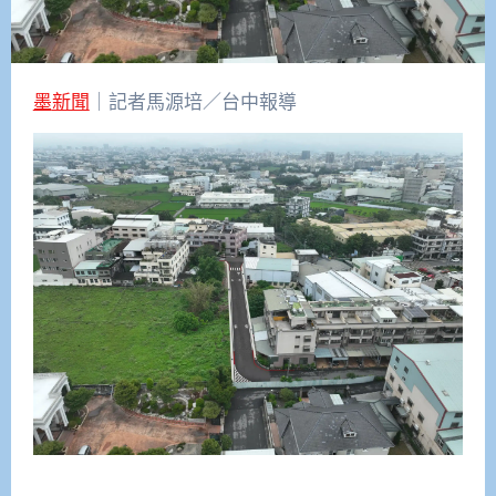
墨新聞
｜記者馬源培／台中報導