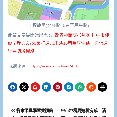
工程範圍(北庄路10巷至厚生路)
此篇文章最開始出處為:
改善神岡交通瓶頸！ 中市建
設局斥資5,760萬打通北庄路10巷至厚生路 強化通
行與防災機能
新聞來源：
https://more-news.tw/616151/
文
翁章梁與學童共讀繪
中市地稅局追稅有成 清