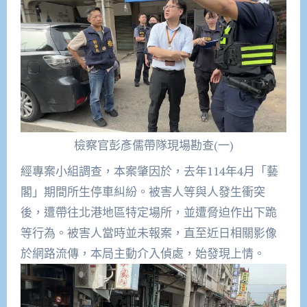
檢察官彭彥儒帶隊現場勘查(一)
經專案小組調查，本案肇因於，去年114年4月「藝
閣」
期間所生停車糾紛。被害人等與人發生衝突
後，
遭帶往北港地區特定場所，並遭脅迫作出下跪
等行為。
被害人當時並未報案，直至近日相關影像
於網路流傳，
本局主動介入偵處，始發現上情。