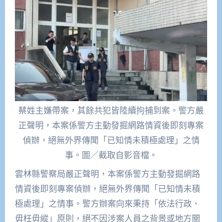
蔡姓主嫌帶案，其餘共犯皆陸續拘捕到案。警方嚴
正聲明，本案係警方主動發掘網路情資後即刻專案
偵辦，絕無外界傳聞「已知情未積極處理」之情
事。圖／截取自影音檔。
雲林縣警察局嚴正聲明，
本案係警方主動發掘網路
情資後即刻專案偵辦，絕無外界傳聞「
已知情未積
極處理」之情事。警方辦案向來秉持「依法行政、
毋枉毋縱」原則，絕不因涉案人員之背景或地方關