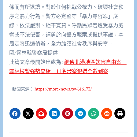
係而有所退讓。
對於任何挑戰公權力、破壞社會秩
序之暴力行為，警方必定堅守「
暴力零容忍」底
線，依法嚴辦、絕不寬貸。
呼籲民眾若遭受暴力威
脅或不法侵害，
請勇於向警方報案或提供事證，本
局定將迅速偵辦，
全力維護社會秩序與安寧。
圖/雲林縣警察局提供
此篇文章最開始出處為:
網傳北港地區妨害自由案
雲林檢警強勢查緝 11名涉案犯嫌全數到案
新聞來源：
https://more-news.tw/616173/