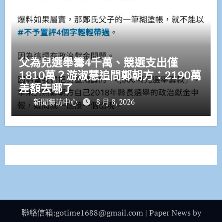
父為兒選舉籌4千萬、競選支出僅
1810萬？游淑慧追問鄭朝方：2190萬
差額去哪了
新聞聯訪中心
8 月 8, 2026
聯絡信箱:gotime1688@gmail.com
|
Paper News
by