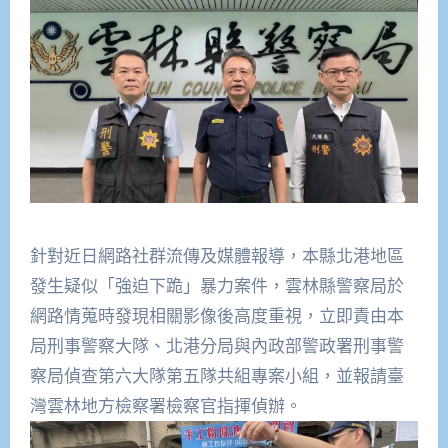
針對近日網路社群流傳及媒體報導，本縣北港地區
發生疑似「
強迫下跪」暴力案件，
雲林縣警察局於
網路情蒐時發現相關影像後高度重視，
立即責由本
局刑事警察大隊、
北港分局與內政部警政署刑事警
察局偵查第六大隊第五隊共組專案小
組，並報請臺
灣雲林地方檢察署檢察官指揮偵辦。