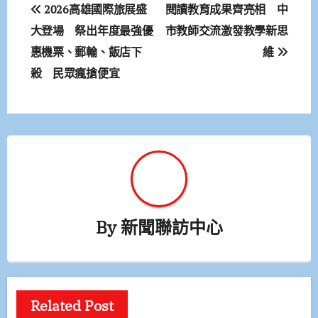
文
2026高雄國際旅展盛
閱讀教育成果齊亮相 中
章
大登場 祭出年度最強優
市教師交流激發教學新思
惠機票、郵輪、飯店下
維
導
殺 民眾瘋搶便宜
覽
By
新聞聯訪中心
Related Post