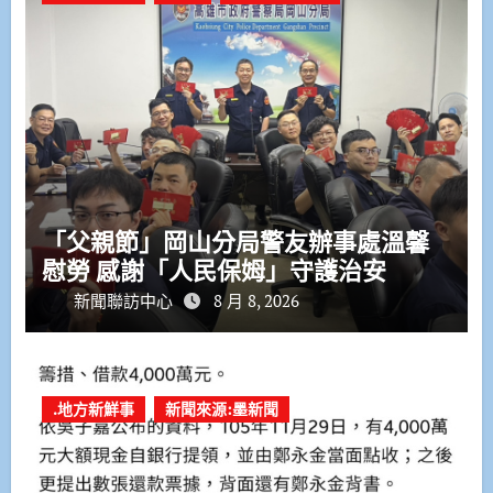
「父親節」岡山分局警友辦事處溫馨
慰勞 感謝「人民保姆」守護治安
新聞聯訪中心
8 月 8, 2026
.地方新鮮事
新聞來源:墨新聞