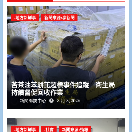
.地方新鮮事
新聞來源:享新聞
苦茶油苯駢芘超標事件追蹤 衛生局
持續督促回收作業
新聞聯訪中心
8 月 8, 2026
.地方新鮮事
.社會
新聞來源:勁報