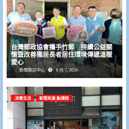
台灣郵政協會攜手竹郵 持續公益關
懷暨改善獨居長者居住環境傳遞溫暖
愛心
新聞聯訪中心
8 月 7, 2026
.消費生活
新聞來源:點傳媒