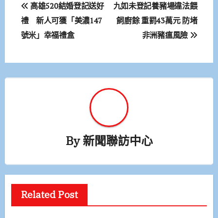
文
高雄520結婚登記送好
九如未登記養豬場違法餵
章
禮 新人可獲「美濃147
飼廚餘 重罰43萬元 防堵
號米」幸福禮盒
非洲豬瘟風險
導
覽
By
新聞聯訪中心
Related Post