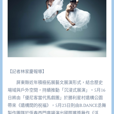
【記者林家慶報導】
屏東縣近年積極拓展藝文展演形式，結合歷史
場域與戶外空間，持續推動「沉浸式展演」。5月16
日將由「優尼客當代馬戲團」於勝利星村遺構公園
帶來《遺構間的祝福》，5月23日則由B.DANCE丞舞
製作團隊於恆春西門廣場演出國際獲獎舞作《浮