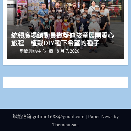
統領廣場總動員邀藍迪孩童展開愛心
旅程 植栽DIY種下希望的種子
新聞聯訪中心
8 月 7, 2026
聯絡信箱:gotime1688@gmail.com
|
Paper News
by
Themeansar
.