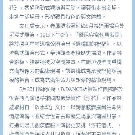
花》，透過移動式觀演與互動，讓藝術走出劇場、
走進生活場景，形塑獨具特色的藝文體驗。
文化處表示，春風調戲藝術節5月接連兩場戶外
沉浸式展演，16日下午3時，「優尼客當代馬戲團」
將於勝利星村遺構公園演出《遺構間的祝福》，以
流動式觀演形式，帶領觀眾穿梭歷史場域。作品融
合跳板、肢體特技與空間裝置，在斷垣殘壁間重構
充滿想像力的藝術現場，讓遺構成為承載記憶與祝
福的舞台，成為充滿生命力與想像的藝術現場。
5月23日晚間6時，B.DANCE丞舞製作團隊將於
恆春西門廣場帶來國際獲獎舞作《浮花》。作品靈
感取材自「放水燈」文化，以詩意肢體描繪生命與
情感流轉，並結合恆春古城歷史場景與南國風景，
打造沉浸式觀演體驗。演後更安排「浮花儀式」，
邀請觀眾手持燭光共同參與，讓藝術不只是觀看，