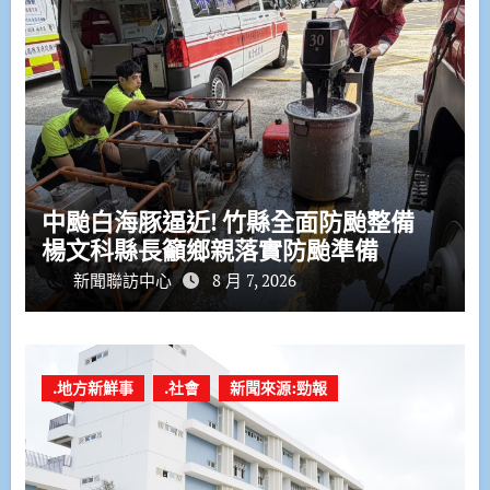
中颱白海豚逼近! 竹縣全面防颱整備
楊文科縣長籲鄉親落實防颱準備
新聞聯訪中心
8 月 7, 2026
.地方新鮮事
.社會
新聞來源:勁報