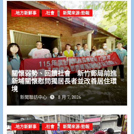
.地方新鮮事
.社會
新聞來源:勁報
關懷弱勢、回饋社會 新竹郵局前進
新埔關懷慰問獨居長者並改善居住環
境
新聞聯訪中心
8 月 7, 2026
.地方新鮮事
.社會
新聞來源:勁報