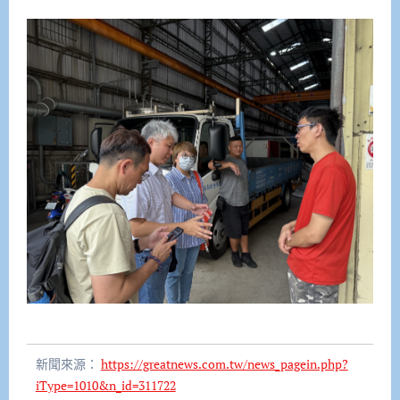
新聞來源：
https://greatnews.com.tw/news_pagein.php?
iType=1010&n_id=311722