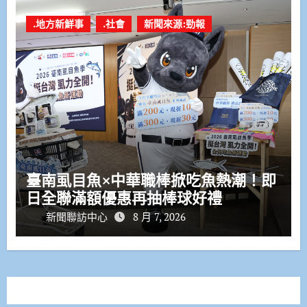
.地方新鮮事
.社會
新聞來源:勁報
臺南虱目魚×中華職棒掀吃魚熱潮！即
日全聯滿額優惠再抽棒球好禮
新聞聯訪中心
8 月 7, 2026