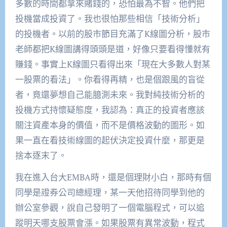
多數的時間都拿來賭錢的，恐怕最為不智。他們把
投機當成投資了。我也很怕那些相信「技術分析」
的投機者。以前的股市節目充滿了K線圖分析，股市
老師都把K線圖講得頭頭是道，好像只要看得懂就有
賺錢。事實上K線圖只看得出來「現在大多數人對某
一股票的看法」。你看得再精，也是個跟風的盲從
者，竟還夢想自己能臆測未來。我對純技術分析的
投機方式持懷疑態度，我認為：真正的投資者應該
關注資產本身的價值，而不是價格波動的圖形。如
果一直在看技術線圖的起伏決定投資什麼，那更是
捨本逐末了。
我在進入台大EMBA時，還是個理財小白，那時有個
同學是證券公司總經理，某一天他招待同學到他的
辦公室參觀，說自己發明了一個電腦程式，可以追
蹤明天哪支股票會漲。如果股票有異常波動，程式