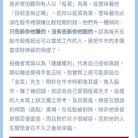
我非常怕聽到有人以「投資」為業。這意味著他
「目前並無正職」。若你以投資為業，意味著你必
須在股市裡頭賺比較短期的錢。他們有一種傾向：
只告訴你他賺的，沒有告訴你他賠的。
認為每天在
股市殺進殺出可以當成工作的人，是把牛市的幸運
當成財神爺的保證了。
投機者常誤以為「連續獲利」代表自己技術高超，
類似賭徒覺得手氣正旺，但實際上很可能是這位
「韭菜」先生，剛好在牛市時躬逢其盛，進入股
市，賺了幾回錢，就認為自己是個投資天才。這樣
的人本質上缺乏獨立思考，盲目跟風，總是在錯誤
的時間（高點）進場，在低點被割除。除非他爸爸
是個百億富翁，而且對於兒子很縱容，否則他的人
生醒悟會在不久之後就來臨。