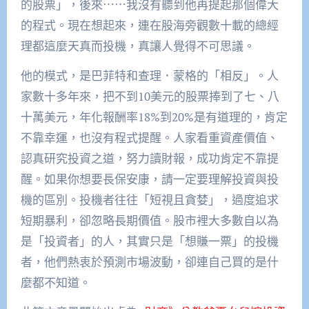
的股票」，後來⋯⋯我沒有聽到他再提起那個偉大
的程式。現在想起來，連在股海旁觀數十載的總經
理都這麼天真而投機，真讓人覺得不可思議。
他的模式，是巴菲特和查理．蒙格的「相反」。人
家數十多年來，把不到10美元的股票捧到了七、八
十萬美元，年化報酬率18%到20%是有道理的，肯定
不靠幸運，也沒有程式提醒。人家看重資產價值、
認真研究投資之道，努力讀財報，成功肯定不靠提
醒。如果你想要長保安康，請一定要理解投資與投
機的區別。投機者往往「短視且貪婪」，過度追求
短期暴利，卻忽略長期價值。股市裡大多數自以為
是「投資者」的人，其實只是「想賺一票」的投機
者，他們熱衷於預測市場波動，卻連自己買的是什
麼都不知道。