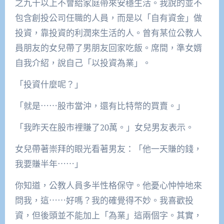
之九十以上不會給家庭帶來安穩生活。我說的並不
包含創投公司任職的人員，而是以「自有資金」做
投資，靠投資的利潤來生活的人。曾有某位公教人
員朋友的女兒帶了男朋友回家吃飯。席間，準女婿
自我介紹，說自己「以投資為業」。
「投資什麼呢？」
「就是⋯⋯股市當沖，還有比特幣的買賣。」
「我昨天在股市裡賺了20萬。」女兒男友表示。
女兒帶著崇拜的眼光看著男友：「他一天賺的錢，
我要賺半年⋯⋯」
你知道，公教人員多半性格保守。他憂心忡忡地來
問我，這⋯⋯好嗎？我的確覺得不妙。我喜歡投
資，但後頭並不能加上「為業」這兩個字。其實，