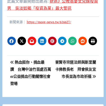
此篇文章最開始出處為:
財商》公教爸憂女兒嫁投資
男 吳淡如揭「投資為業」最大警訊
新聞來源：
https://more-news.tw/616627/
文
熱血挺你、捐血最
普賢寺宗道法師與斯里蘭
章
讚 台灣中油竹苗處百萬
卡佛教長老 拜會侯友宜
cc公益捐血行動關懷社會
市長並為市政祈福
導
登場
覽