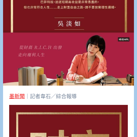
墨新聞
｜記者韋石／綜合報導