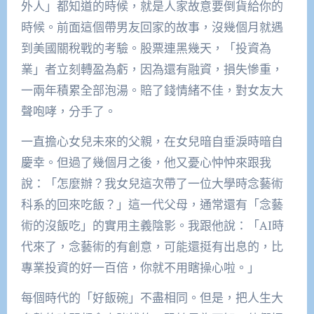
外人」都知道的時候，就是人家故意要倒貨給你的
時候。前面這個帶男友回家的故事，沒幾個月就遇
到美國關稅戰的考驗。股票連黑幾天，「投資為
業」者立刻轉盈為虧，因為還有融資，損失慘重，
一兩年積累全部泡湯。賠了錢情緒不佳，對女友大
聲咆哮，分手了。
一直擔心女兒未來的父親，在女兒暗自垂淚時暗自
慶幸。但過了幾個月之後，他又憂心忡忡來跟我
說：「怎麼辦？我女兒這次帶了一位大學時念藝術
科系的回來吃飯？」這一代父母，通常還有「念藝
術的沒飯吃」的實用主義陰影。我跟他說：「AI時
代來了，念藝術的有創意，可能還挺有出息的，比
專業投資的好一百倍，你就不用瞎操心啦。」
每個時代的「好飯碗」不盡相同。但是，把人生大