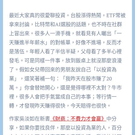
最近大家真的很愛聊投資。台股漲得熱鬧，ETF常被
拿來討論，比特幣和AI選股的話題，也不時在社群
上冒出來。很多人一滑手機，就看見有人曬出「一
天賺進半年薪水」的對帳單，好像不進場，反而才
是落伍。年輕人看了半信半疑，父母看了多半心裡
發毛。可是同樣一件事，放到飯桌上就沒那麼浪漫
了。假如女兒帶回來的男朋友說自己「以投資為
業」，還笑著補一句：「我昨天在股市賺了20
萬。」你會替她開心，還是覺得哪裡不太對？牛市
裡，很多人會把手氣當成自己的本事；等行情一
轉，才發現昨天賺得很快，今天賠得也很快。
作家吳淡如在新書
《財商：不費力才會贏》
中分
享，如果你要找良伴，那麼以投資為業的人，百分