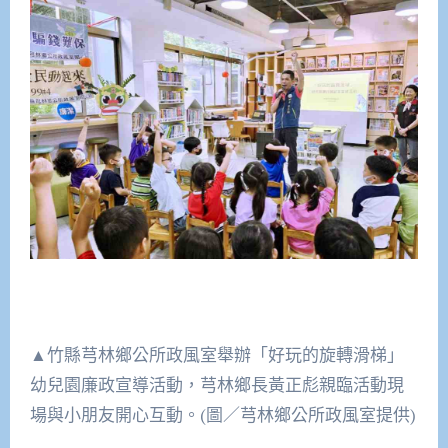
▲竹縣芎林鄉公所政風室舉辦「好玩的旋轉滑梯」
幼兒園廉政宣導活動，芎林鄉長黃正彪親臨活動現
場與小朋友開心互動。(圖／芎林鄉公所政風室提供)