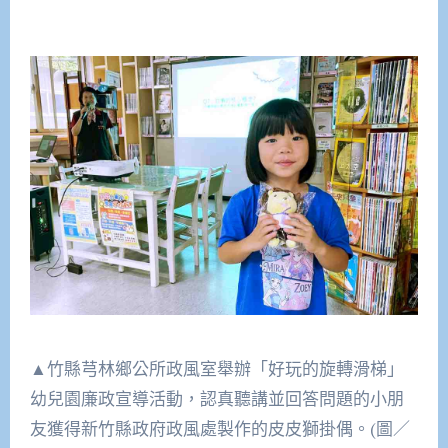
▲竹縣芎林鄉公所政風室舉辦「好玩的旋轉滑梯」
幼兒園廉政宣導活動，認真聽講並回答問題的小朋
友獲得新竹縣政府政風處製作的皮皮獅掛偶。(圖／