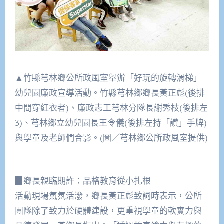
▲竹縣芎林鄉公所政風室舉辦「好玩的旋轉滑梯」
幼兒園廉政宣導活動。竹縣芎林鄉鄉長黃正彪(後排
中間穿紅衣者)、廉政志工芎林分隊長謝秀枝(後排左
3)、芎林鄉立幼兒園長王令儀(後排左持「讚」手牌)
與學童及老師們合影。(圖／芎林鄉公所政風室提供)
▉鄉長親臨期許：品格教育從小扎根
活動現場氣氛活潑，鄉長黃正彪致詞時表示，公所
團隊除了致力於硬體建設，更重視學童的軟實力與