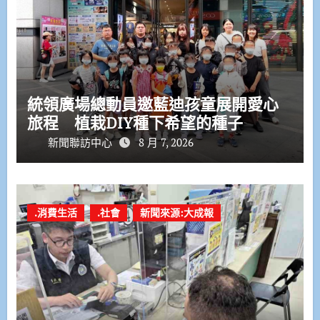
統領廣場總動員邀藍迪孩童展開愛心
旅程 植栽DIY種下希望的種子
新聞聯訪中心
8 月 7, 2026
.消費生活
.社會
新聞來源:大成報