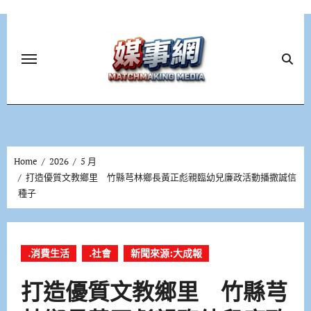
Skip
to
content
Home
2026
5 月
打造優質文教鄉里 竹縣芎林鄉長黃正彪親臨幼兒廉政活動播撒誠信
種子
.消費生活
.社會
新聞來源:大成報
打造優質文教鄉里 竹縣芎