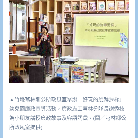
▲竹縣芎林鄉公所政風室舉辦「好玩的旋轉滑梯」
幼兒園廉政宣導活動，廉政志工芎林分隊長謝秀枝
為小朋友講授廉政故事及客語詞彙。(圖／芎林鄉公
所政風室提供)