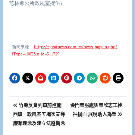
芎林鄉公所政風室提供)
新聞來源：
https://greatnews.com.tw/news_pagein.php?
iType=1003&n_id=311729
文
竹縣反貪列車前進關
金門榮服處與榮欣志工挽
章
西鎮 政風室五場次宣導
袖捐血 展現助人為樂
廉潔理念及建立法遵觀念
導