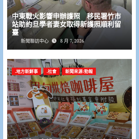
中東戰火影響申辦護照 移民署竹市
站助約旦學者妻女取得新護照順利留
臺
新聞聯訪中心
8 月 7, 2026
.地方新鮮事
.社會
新聞來源:勁報