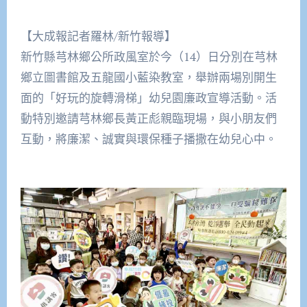
【大成報記者羅林/新竹報導】
新竹縣芎林鄉公所政風室於今（14）日分別在芎林
鄉立圖書館及五龍國小藍染教室，舉辦兩場別開生
面的「好玩的旋轉滑梯」幼兒園廉政宣導活動。活
動特別邀請芎林鄉長黃正彪親臨現場，與小朋友們
互動，將廉潔、誠實與環保種子播撒在幼兒心中。