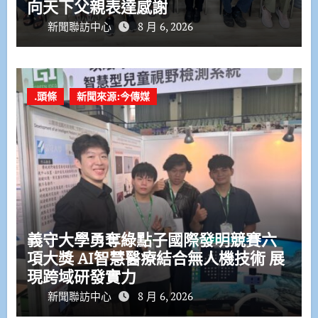
向天下父親表達感謝
新聞聯訪中心
8 月 6, 2026
.頭條
新聞來源:今傳媒
義守大學勇奪綠點子國際發明競賽六
項大獎 AI智慧醫療結合無人機技術 展
現跨域研發實力
新聞聯訪中心
8 月 6, 2026