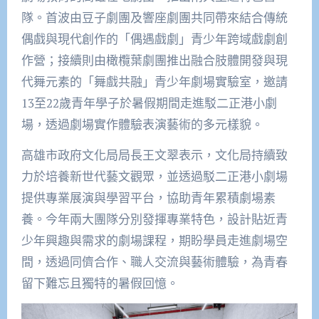
隊。首波由豆子劇團及響座劇團共同帶來結合傳統
偶戲與現代創作的「偶遇戲劇」青少年跨域戲劇創
作營；接續則由橄欖葉劇團推出融合肢體開發與現
代舞元素的「舞戲共融」青少年劇場實驗室，邀請
13至22歲青年學子於暑假期間走進駁二正港小劇
場，透過劇場實作體驗表演藝術的多元樣貌。
高雄市政府文化局局長王文翠表示，文化局持續致
力於培養新世代藝文觀眾，並透過駁二正港小劇場
提供專業展演與學習平台，協助青年累積劇場素
養。今年兩大團隊分別發揮專業特色，設計貼近青
少年興趣與需求的劇場課程，期盼學員走進劇場空
間，透過同儕合作、職人交流與藝術體驗，為青春
留下難忘且獨特的暑假回憶。