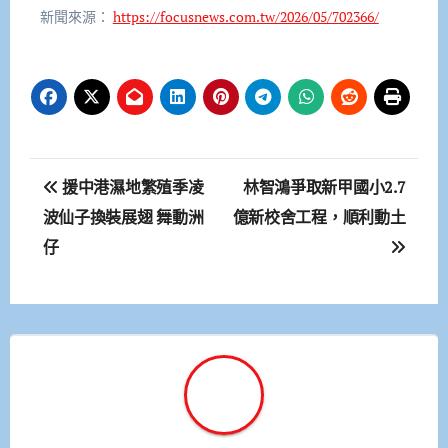
新聞來源：
https://focusnews.com.tw/2026/05/702366/
文
援中港濕地繁殖季凌
林智鴻爭取新甲國小2.7
章
波仙子換裝展翅 舞動洲
億新校舍工程，順利動土
仔
導
覽