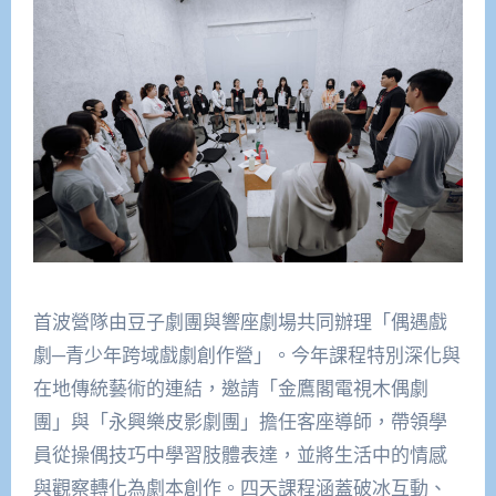
首波營隊由豆子劇團與響座劇場共同辦理「偶遇戲
劇─青少年跨域戲劇創作營」。今年課程特別深化與
在地傳統藝術的連結，邀請「金鷹閣電視木偶劇
團」與「永興樂皮影劇團」擔任客座導師，帶領學
員從操偶技巧中學習肢體表達，並將生活中的情感
與觀察轉化為劇本創作。四天課程涵蓋破冰互動、