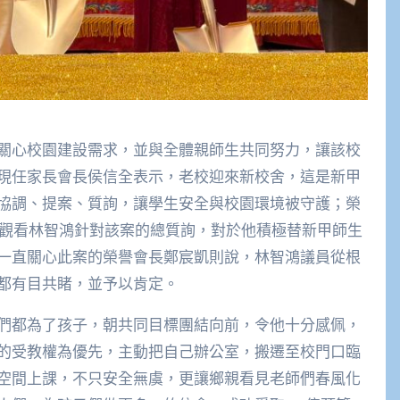
關心校園建設需求，並與全體親師生共同努力，讓該校
現任家長會長侯信全表示，老校迎來新校舍，這是新甲
協調、提案、質詢，讓學生安全與校園環境被守護；榮
席觀看林智鴻針對該案的總質詢，對於他積極替新甲師生
一直關心此案的榮譽會長鄭宸凱則說，林智鴻議員從根
都有目共睹，並予以肯定。
們都為了孩子，朝共同目標團結向前，令他十分感佩，
的受教權為優先，主動把自己辦公室，搬遷至校門口臨
空間上課，不只安全無虞，更讓鄉親看見老師們春風化