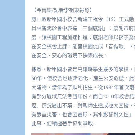
【今傳媒/記者李祖東報導】
鳳山區新甲國小校舍新建工程今（15）正式動
員林智鴻於會中表達「三個感謝」：感謝市府
度，讓校園工程加速推進；感謝老師以孩子為
在安全校舍上課，能替校園促成「善循環」，
在安全、安心的環境下快樂成長。
據悉，新甲國小曾是高雄縣學生最多的學校，目
60年，但校舍也逐漸老化、產生公安危機。此
大建物，當年為了順利招生，從1984年首次
有部分區域無法考證年份。而自2010年校舍
癌」情況層出不窮，對親師生造成極大困擾，
有嚴重災害，也會因變形、漏水影響耐久性」
此事，便積極著手協助爭取。