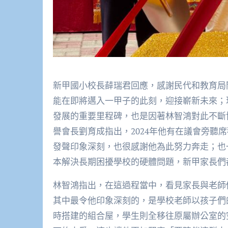
新甲國小校長薛瑞君回應，感謝民代和教育局
能在即將邁入一甲子的此刻，迎接嶄新未來；
發展的重要里程碑，也是因著林智鴻對此不斷
譽會長劉育成指出，2024年他有在議會旁聽
發聲印象深刻，也很感謝他為此努力奔走；也
本解決長期困擾學校的硬體問題，新甲家長們
林智鴻指出，在這過程當中，看見家長與老師
其中最令他印象深刻的，是學校老師以孩子們
時搭建的組合屋，學生則全移往原屬辦公室的