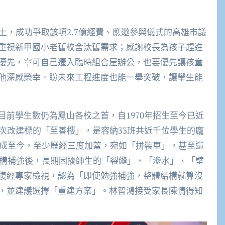
土，成功爭取該項2.7億經費、應邀參與儀式的高雄市議
重視新甲國小老舊校舍汰舊需求；感謝校長為孩子趕進
優先，寧可自己遷入臨時組合屋辦公，也要優先讓孩童
他深感榮幸。盼未來工程進度也能一舉突破，讓學生能
前學生數仍為鳳山各校之首，自1970年招生至今已近
次改建標的「至善樓」，是容納33班共近千位學生的龐
落成至今，至少歷經三度加蓋，宛如「拼裝車」，甚至還
結構補強後，長期困擾師生的「裂縫」、「滲水」、「壁
復經專家檢視，認為「即使勉強補強，整體結構就算沒
，並建議選擇「重建方案」。林智鴻接受家長陳情得知