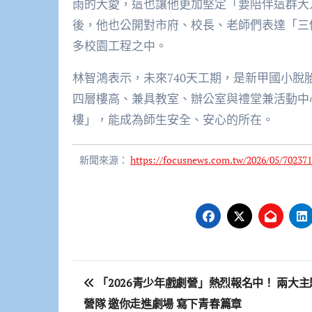
雨的大愛，這也讓他更加堅定「要陪伴這群大人
後，他也公開對市府、校長、老師們表達「三
多校園工程之中。
林智鴻表示，未來740天工期，是新甲國小
四層樓高、兼具教室、辦公室與禮堂兼活動中
樓」，能成為師生安全、安心的所在。
新聞來源：
https://focusnews.com.tw/2026/05/702371
文
「2026青少年戲劇營」熱烈報名中！ 兩大主
章
營隊 邀你走進劇場 寫下青春篇章