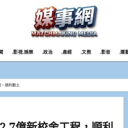
聞
.影視.娛樂
.政治
.產經
.文教
.影音
.運
程，順利動土
2.7億新校舍工程，順利