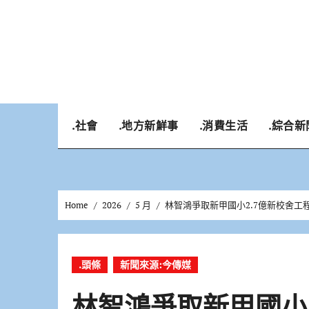
Skip
to
content
.社會
.地方新鮮事
.消費生活
.綜合新
Home
2026
5 月
林智鴻爭取新甲國小2.7億新校舍工
.頭條
新聞來源:今傳媒
林智鴻爭取新甲國小