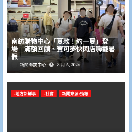
南紡購物中心「夏款！約一夏」登
場 滿額回饋、寶可夢快閃店嗨翻暑
假
新聞聯訪中心
8 月 6, 2026
.地方新鮮事
.社會
新聞來源:勁報