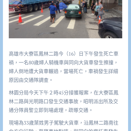
高雄市大寮區鳳林二路今（16）日下午發生死亡車
禍，一名80歲婦人騎機車與同向大貨車發生擦撞，
婦人倒地遭大貨車輾過，當場死亡，車禍發生詳細
原因由交通隊調查。
林園分局今天下午２時45分接獲報案，在大寮區鳳
林二路與光明路口發生交通事故，昭明派出所及交
通分隊員警立即到場處理，疏導交通。
現場為33歲葉姓男子駕駛大貨車，沿鳳林二路南往