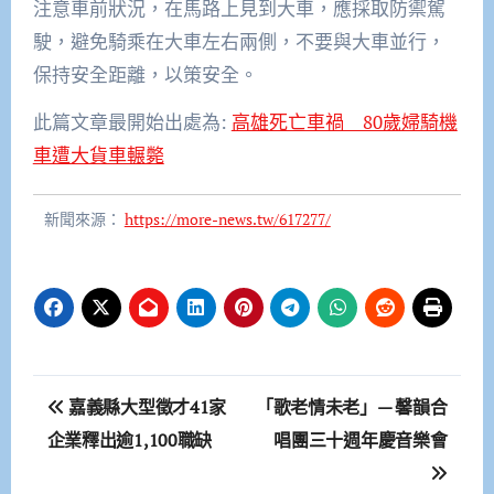
注意車前狀況，在馬路上見到大車，應採取防禦駕
駛，避免騎乘在大車左右兩側，不要與大車並行，
保持安全距離，以策安全。
此篇文章最開始出處為:
高雄死亡車禍 80歲婦騎機
車遭大貨車輾斃
新聞來源：
https://more-news.tw/617277/
文
嘉義縣大型徵才41家
「歌老情未老」— 馨韻合
章
企業釋出逾1,100職缺
唱團三十週年慶音樂會
導