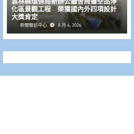
雲林縣環保局新辦公廳舍周邊空品淨
化區景觀工程 榮獲國內外四項設計
大獎肯定
新聞聯訪中心
8 月 6, 2026
聯絡信箱:gotime1688@gmail.com
|
Paper News
by
Themeansar
.