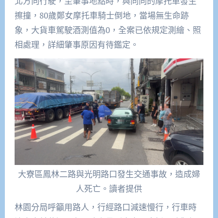
北方向行駛，至肇事地點時，與同向的摩托車發生
擦撞，80歲鄭女摩托車騎士倒地，當場無生命跡
象，大貨車駕駛酒測值為0，全案已依規定測繪、照
相處理，詳細肇事原因有待鑑定。
大寮區鳳林二路與光明路口發生交通事故，造成婦
人死亡。讀者提供
林園分局呼籲用路人，行經路口減速慢行，行車時