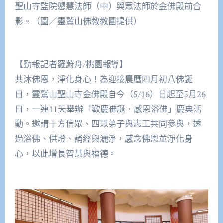
聖山寺監院懇慧法師（中）與眾法師於金佛殿前合
影。（圖／靈鷲山佛教教團提供）
【勁報記者羅蔚舟/桃園報導】
共沐佛恩，淨化身心！為迎接農曆四月初八佛誕
日，靈鷲山聖山寺金佛殿自今（5/16）日起至5月26
日，一連11天舉辦「歡慶佛誕．感恩浴佛」慶典活
動。邀請十方信眾、四眾弟子與志工共同參與，透
過浴佛、供燈、誦經與灑淨，感念佛恩並淨化身
心，以此增長智慧與福德。