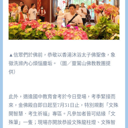
▲信眾們於佛前，恭敬以香湯沐浴太子佛聖像，象
徵洗滌內心煩惱塵垢。（圖／靈鷲山佛教教團提
供）
此外，適逢國中教育會考於今日登場，考季緊接而
來，金佛殿自即日起至7月31日止，特別規劃「文殊
開智慧．考生祈福」專區。凡參加者皆可結緣「文
殊筆」一隻；現場亦開放恭設文殊龍柱燈、文殊智