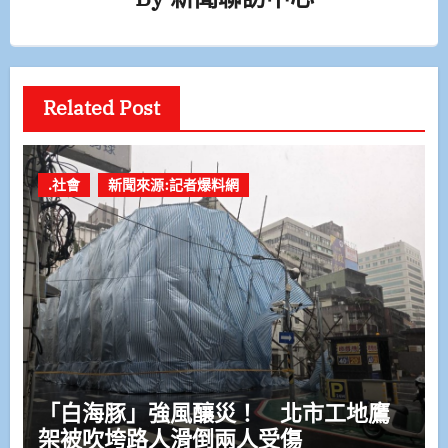
Related Post
.社會
新聞來源:記者爆料網
「白海豚」強風釀災！ 北市工地鷹
架被吹垮路人滑倒兩人受傷