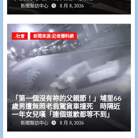
新聞聯訪中心
8 月 8, 2026
.社會
新聞來源:記者爆料網
「第一個沒有祢的父親節！」埔里66
歲男遭無照老翁駕貨車撞死 時隔近
一年女兒嘆「連個道歉都等不到」
新聞聯訪中心
8 月 8, 2026