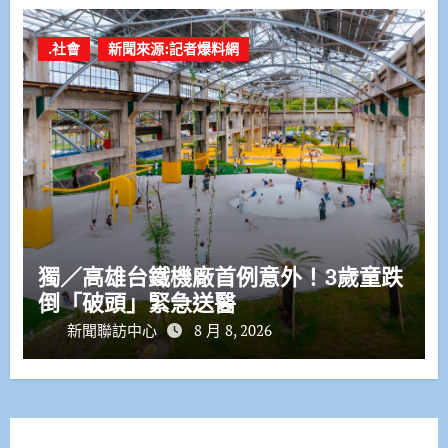
.社會
新聞來源:記者爆料網
獨／高雄台鐵機廠首例意外！3歲童跌
倒「破頭」緊急送醫
新聞聯訪中心
8 月 8, 2026