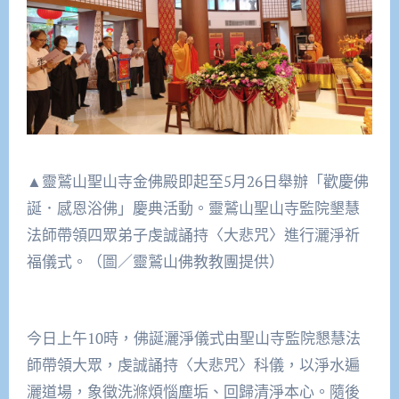
▲靈鷲山聖山寺金佛殿即起至5月26日舉辦「歡慶佛
誕．感恩浴佛」慶典活動。靈鷲山聖山寺監院墾慧
法師帶領四眾弟子虔誠誦持〈大悲咒〉進行灑淨祈
福儀式。（圖／靈鷲山佛教教團提供）
今日上午10時，佛誕灑淨儀式由聖山寺監院懇慧法
師帶領大眾，虔誠誦持〈大悲咒〉科儀，以淨水遍
灑道場，象徵洗滌煩惱塵垢、回歸清淨本心。隨後