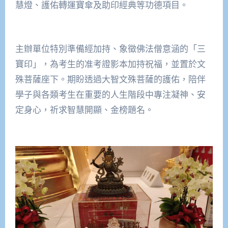
慧燈、護佑轉運寶傘及助印經典等功德項目。
主辦單位特別準備經加持、象徵佛法僧意涵的「三
寶印」，為考生的准考證影本加持祝福，並置於文
殊菩薩座下。期盼透過大智文殊菩薩的護佑，陪伴
學子與各類考生在重要的人生階段中專注凝神、安
定身心，祈求智慧開顯、金榜題名。