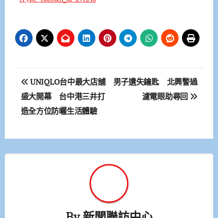
文
UNIQLO台中最大店舖
男子遺失鑰匙 北興警過
章
盛大開幕 台中港三井打
濾電眼助尋回
造全方位防曬生活體驗
導
覽
By
新聞聯訪中心