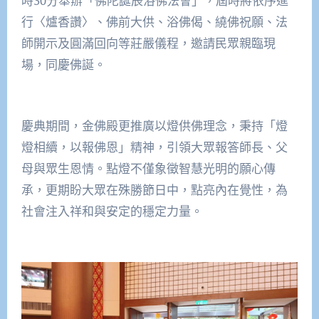
時30分舉辦「佛陀誕辰浴佛法會」，屆時將依序進
行〈爐香讚〉、佛前大供、浴佛偈、繞佛祝願、法
師開示及圓滿回向等莊嚴儀程，邀請民眾親臨現
場，同慶佛誕。
慶典期間，金佛殿更推廣以燈供佛理念，秉持「燈
燈相續，以報佛恩」精神，引領大眾報答師長、父
母與眾生恩情。點燈不僅象徵智慧光明的願心傳
承，更期盼大眾在殊勝節日中，點亮內在覺性，為
社會注入祥和與安定的穩定力量。