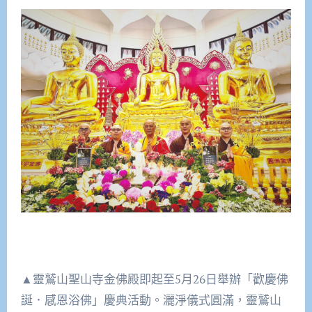
▲靈鷲山聖山寺金佛殿即起至5月26日舉辦「歡慶佛
誕．感恩浴佛」慶典活動。灑淨儀式圓滿，靈鷲山