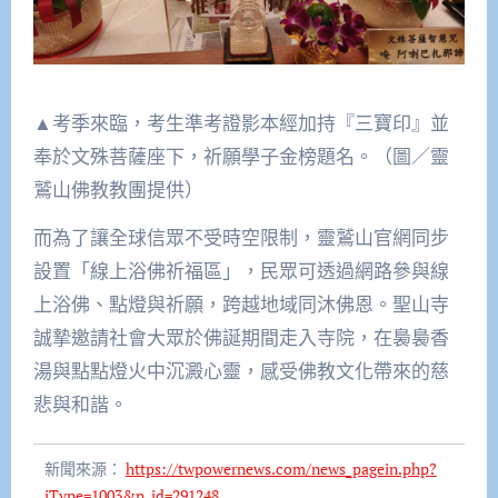
▲考季來臨，考生準考證影本經加持『三寶印』並
奉於文殊菩薩座下，祈願學子金榜題名。（圖／靈
鷲山佛教教團提供）
而為了讓全球信眾不受時空限制，靈鷲山官網同步
設置「線上浴佛祈福區」，民眾可透過網路參與線
上浴佛、點燈與祈願，跨越地域同沐佛恩。聖山寺
誠摯邀請社會大眾於佛誕期間走入寺院，在裊裊香
湯與點點燈火中沉澱心靈，感受佛教文化帶來的慈
悲與和諧。
新聞來源：
https://twpowernews.com/news_pagein.php?
iType=1003&n_id=291248