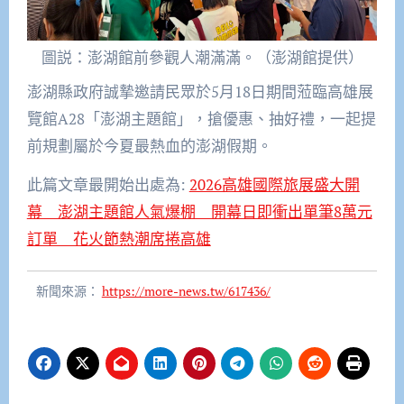
圖説：澎湖館前參觀人潮滿滿。（澎湖館提供）
澎湖縣政府誠摯邀請民眾於5月18日期間蒞臨高雄展
覽館A28「澎湖主題館」，搶優惠、抽好禮，一起提
前規劃屬於今夏最熱血的澎湖假期。
此篇文章最開始出處為:
2026高雄國際旅展盛大開
幕 澎湖主題館人氣爆棚 開幕日即衝出單筆8萬元
訂單 花火節熱潮席捲高雄
新聞來源：
https://more-news.tw/617436/