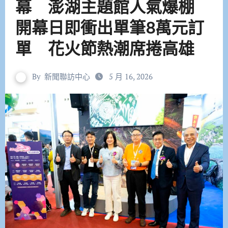
幕 澎湖主題館人氣爆棚
開幕日即衝出單筆8萬元訂
單 花火節熱潮席捲高雄
By
新聞聯訪中心
5 月 16, 2026