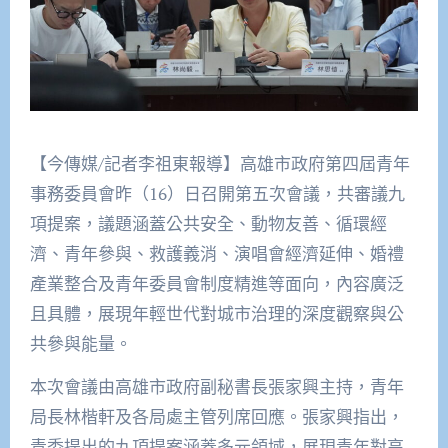
【今傳媒/記者李祖東報導】高雄市政府第四屆青年
事務委員會昨（16）日召開第五次會議，共審議九
項提案，議題涵蓋公共安全、動物友善、循環經
濟、青年參與、救護義消、演唱會經濟延伸、婚禮
產業整合及青年委員會制度精進等面向，內容廣泛
且具體，展現年輕世代對城市治理的深度觀察與公
共參與能量。
本次會議由高雄市政府副秘書長張家興主持，青年
局長林楷軒及各局處主管列席回應。張家興指出，
青委提出的九項提案涵蓋多元領域，展現青年對高