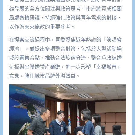
雄發展的全方位關注與政策思考。市府將責成相關
局處審慎研議，持續強化政策與青年需求的對接，
以作為未來施政的重要參考。
在提案交流過程中，青委聚焦近年熱議的「演唱會
經濟」，並提出多項整合對策，包括於大型活動場
域設置集合點、推動合法旅宿分流、整合戶政結婚
背板與串聯婚禮產業鏈，進一步形塑「幸福城市」
意象，強化城市品牌外溢效益。