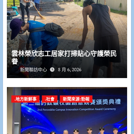
雲林榮欣志工居家打掃貼心守護榮民
眷
新聞聯訪中心
8 月 6, 2026
.地方新鮮事
.社會
新聞來源:勁報