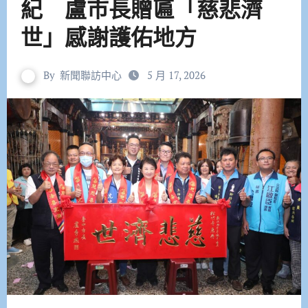
紀 盧市長贈匾「慈悲濟
世」感謝護佑地方
By
新聞聯訪中心
5 月 17, 2026