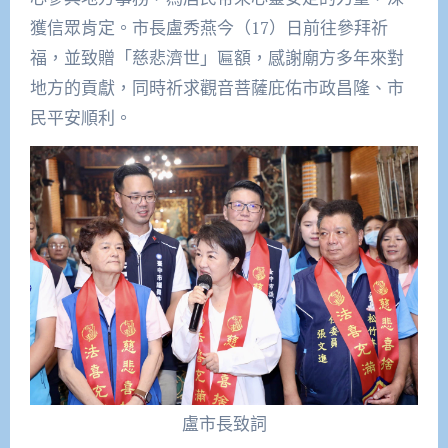
獲信眾肯定。市長盧秀燕今（17）日前往參拜祈
福，並致贈「慈悲濟世」匾額，感謝廟方多年來對
地方的貢獻，同時祈求觀音菩薩庇佑市政昌隆、市
民平安順利。
盧市長致詞