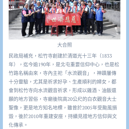
大合照
民政局補充，松竹寺創建於清道光十三年（1833
年），迄今逾190年，是北屯重要信仰中心，也是松
竹路名稱由來，寺內主祀「水流觀音」，神蹟屢傳
十分靈驗，尤其是祈求好孕、生產順利的婦女，都
會到松竹寺向水流觀音祈求，形成以雞酒、油飯還
願的地方習俗，寺廟後院高20公尺的白衣觀音大士
聖像，更是地方知名地標，雖曾於2005年受颱風損
毀，後於2010年重建安座，持續見證地方信仰與文
化傳承。