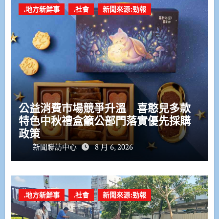
.地方新鮮事
.社會
新聞來源:勁報
公益消費市場競爭升溫 喜憨兒多款
特色中秋禮盒籲公部門落實優先採購
政策
新聞聯訪中心
8 月 6, 2026
.地方新鮮事
.社會
新聞來源:勁報