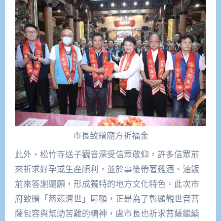
市長致贈廟方祈福金
此外，松竹寺送子觀音深受信眾敬仰，許多信眾前
來祈求好孕或生產順利，並於事後帶著雞酒、油飯
前來答謝還願，形成獨特的地方文化特色。此次市
府致贈「慈悲濟世」匾額，正是為了彰顯觀世音菩
薩包容與幫助苦難的精神，盧市長也祈求菩薩繼續