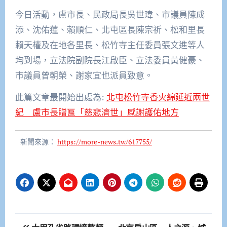
今日活動，盧市長、民政局長吳世瑋、市議員陳成
添、沈佑蓮、賴順仁、北屯區長陳宗祈、松和里長
賴天權及在地各里長、松竹寺主任委員張文進等人
均到場，立法院副院長江啟臣、立法委員黃健豪、
市議員曾朝榮、謝家宜也派員致意。
此篇文章最開始出處為:
北屯松竹寺香火綿延近兩世
紀 盧市長贈匾「慈悲濟世」感謝護佑地方
新聞來源：
https://more-news.tw/617755/
文