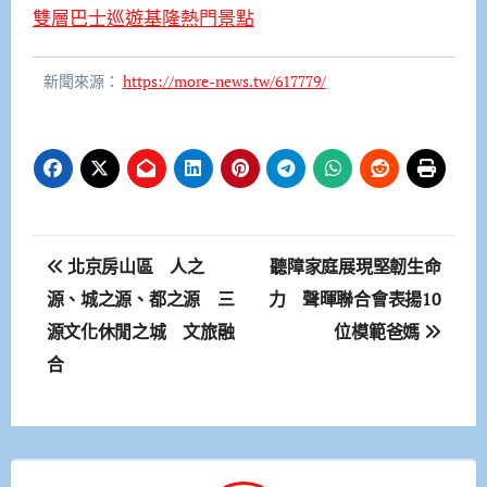
雙層巴士巡遊基隆熱門景點
新聞來源：
https://more-news.tw/617779/
文
北京房山區 人之
聽障家庭展現堅韌生命
章
源、城之源、都之源 三
力 聲暉聯合會表揚10
源文化休閒之城 文旅融
位模範爸媽
導
合
覽