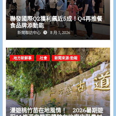
聯發國際Q2獲利飆近5成！Q4再推餐
食品牌添動能
新聞聯訪中心
8 月 7, 2026
.地方新鮮事
.社會
新聞來源:勁報
漫遊桃竹苗在地風情！ 2026暑期遊