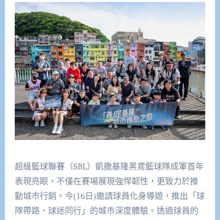
超級籃球聯賽（SBL）凱撒基隆黑鳶籃球隊成軍首年
表現亮眼，不僅在賽場展現強悍韌性，更致力於推
動城市行銷。今(16日)邀請球員化身導遊，推出「球
隊帶路、球迷同行」的城市深度體驗。透過球員的