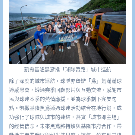
凱撒基隆黑鳶推「球隊帶路」城市巡航
除了深度的城市巡航，球隊亦舉辦「鳶」氣滿滿球
迷感恩會，透過賽季回顧影片與互動交流，感謝市
民與球迷本季的熱情應援，並為球季劃下完美句
點。凱撒基隆黑鳶透過球迷活動結合在地行銷，成
功強化了球隊與城市的連結，落實「城市即主場」
的經營信念。未來黑鳶將持續與基隆市府合作，帶