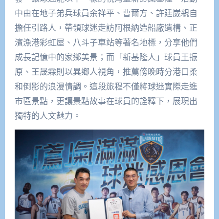
中由在地子弟兵球員余祥平、曹爾方、許廷崴親自
擔任引路人，帶領球迷走訪阿根納造船廠遺構、正
濱漁港彩虹屋、八斗子車站等著名地標，分享他們
成長記憶中的家鄉美景；而「新基隆人」球員王振
原、王晟霖則以異鄉人視角，推薦傍晚時分港口柔
和倒影的浪漫情調。這段旅程不僅將球迷實際走進
市區景點，更讓景點故事在球員的詮釋下，展現出
獨特的人文魅力。