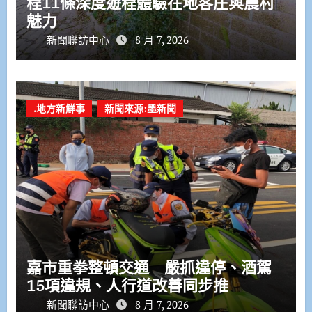
程11條深度遊程體驗在地客庄與農村
魅力
新聞聯訪中心
8 月 7, 2026
.地方新鮮事
新聞來源:墨新聞
嘉市重拳整頓交通 嚴抓違停、酒駕
15項違規、人行道改善同步推
新聞聯訪中心
8 月 7, 2026