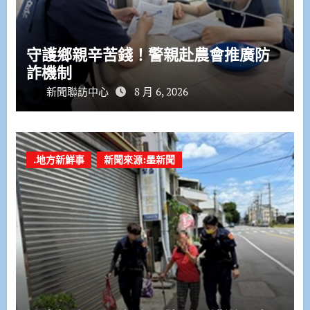
守護鄉親辛苦錢！警親赴農會推廣防
詐機制
新聞聯訪中心
8 月 6, 2026
.地方新鮮事
新聞來源:墨新聞