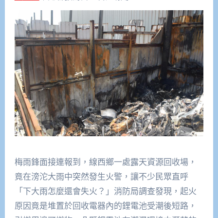
梅雨鋒面接連報到，線西鄉一處露天資源回收場，
竟在滂沱大雨中突然發生火警，讓不少民眾直呼
「下大雨怎麼還會失火？」消防局調查發現，起火
原因竟是堆置於回收電器內的鋰電池受潮後短路，