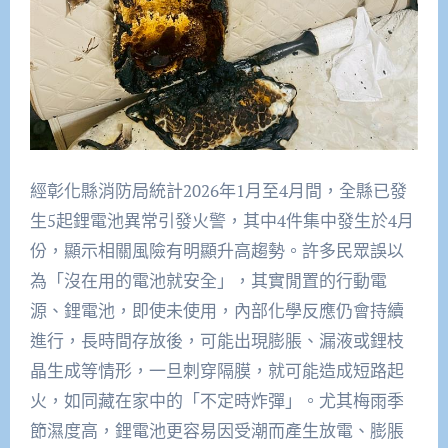
經彰化縣消防局統計2026年1月至4月間，全縣已發
生5起鋰電池異常引發火警，其中4件集中發生於4月
份，顯示相關風險有明顯升高趨勢。許多民眾誤以
為「沒在用的電池就安全」，其實閒置的行動電
源、鋰電池，即使未使用，內部化學反應仍會持續
進行，長時間存放後，可能出現膨脹、漏液或鋰枝
晶生成等情形，一旦刺穿隔膜，就可能造成短路起
火，如同藏在家中的「不定時炸彈」。尤其梅雨季
節濕度高，鋰電池更容易因受潮而產生放電、膨脹