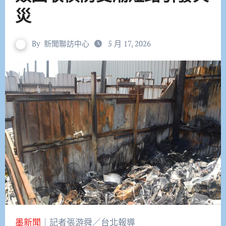
災
By
新聞聯訪中心
5 月 17, 2026
墨新聞
｜記者張游舜／台北報導