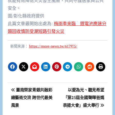
就能有效降低火災發生風險，共同守護居家與公共
安全。
圖/彰化縣政府提供
此篇文章最開始出處為:
梅雨季來臨 鋰電池應速分
類回收慎防受潮短路引發火災
新聞來源：
https://more-news.tw/617975/
文
臺南榮家青銀共融彩
以愛為光、聽見希望
章
繪藝術交流 跨世代最美
「第25屆全國聲暉爸媽
風景
表揚大會」盛大舉行
導