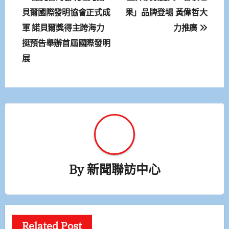
章
貝爾國際發明協會正式成
果」品牌登場 黃偉哲大
軍 諾貝爾獎得主跨海力
力推廣
導
挺預告舉辦首屆國際發明
覽
展
By
新聞聯訪中心
Related Post