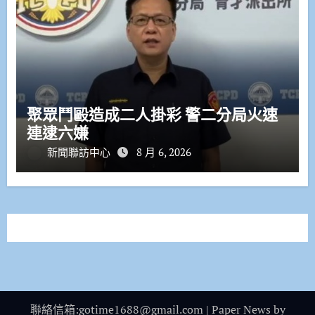
聚眾鬥毆造成二人掛彩 警二分局火速
連逮六嫌
新聞聯訪中心
8 月 6, 2026
聯絡信箱:gotime1688@gmail.com
|
Paper News
by