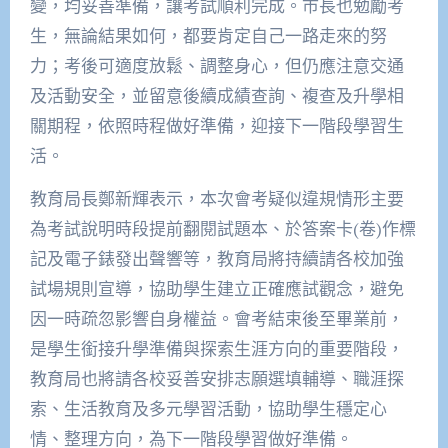
變，均妥善準備，讓考試順利完成。市長也勉勵考
生，無論結果如何，都要肯定自己一路走來的努
力；考後可適度放鬆、調整身心，但仍應注意交通
及活動安全，並留意後續成績查詢、複查及升學相
關期程，依照時程做好準備，迎接下一階段學習生
活。
教育局長鄭新輝表示，本次會考疑似違規情形主要
為考試說明時段提前翻閱試題本、於答案卡(卷)作標
記及電子錶發出聲響等，教育局將持續請各校加強
試場規則宣導，協助學生建立正確應試觀念，避免
因一時疏忽影響自身權益。會考結束後至畢業前，
是學生銜接升學準備與探索生涯方向的重要階段，
教育局也將請各校妥善安排志願選填輔導、職涯探
索、生活教育及多元學習活動，協助學生穩定心
情、整理方向，為下一階段學習做好準備。