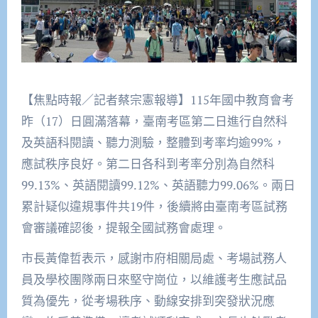
【焦點時報／記者蔡宗憲報導】115年國中教育會考
昨（17）日圓滿落幕，臺南考區第二日進行自然科
及英語科閱讀、聽力測驗，整體到考率均逾99%，
應試秩序良好。第二日各科到考率分別為自然科
99.13%、英語閱讀99.12%、英語聽力99.06%。兩日
累計疑似違規事件共19件，後續將由臺南考區試務
會審議確認後，提報全國試務會處理。
市長黃偉哲表示，感謝市府相關局處、考場試務人
員及學校團隊兩日來堅守崗位，以維護考生應試品
質為優先，從考場秩序、動線安排到突發狀況應