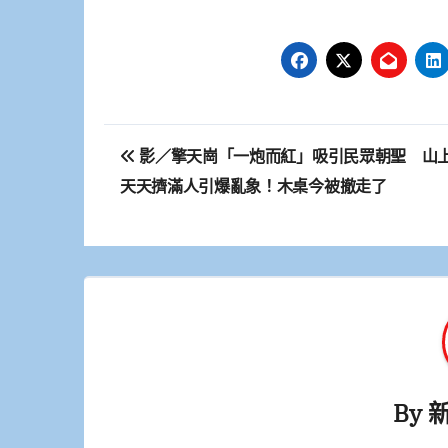
文
影／擎天崗「一炮而紅」吸引民眾朝聖 山
章
天天擠滿人引爆亂象！木桌今被撤走了
導
覽
By