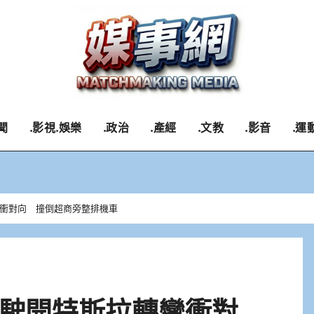
聞
.影視.娛樂
.政治
.產經
.文教
.影音
.運
衝對向 撞倒超商旁整排機車
駛開特斯拉轉彎衝對