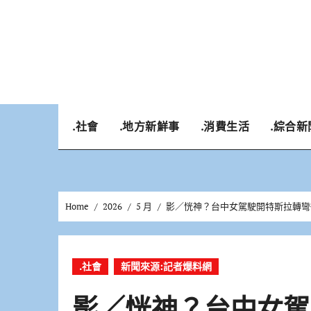
Skip
to
content
.社會
.地方新鮮事
.消費生活
.綜合新
Home
2026
5 月
影／恍神？台中女駕駛開特斯拉轉彎
.社會
新聞來源:記者爆料網
影／恍神？台中女駕