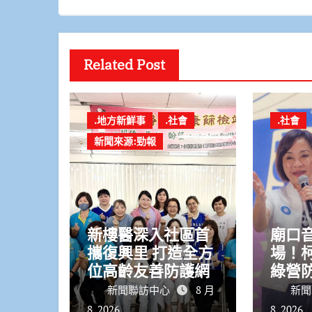
Related Post
.地方新鮮事
.社會
.社會
新聞來源:勁報
新樓醫深入社區首
廟口
攜復興里 打造全方
場！
位高齡友善防護網
綠營
安不
新聞聯訪中心
8 月
新聞
8, 2026
8, 2026