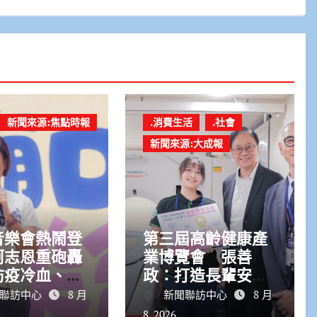
新聞來源:焦點時報
.消費生活
.社會
新聞來源:大成報
音樂會熱鬧登
第三屆高齡健康產
柯志恩重砲轟
業博覽會 張善
防疫冷血、食
政：打造長輩安心
透明
生活的宜居城市
聯訪中心
8 月
新聞聯訪中心
8 月
8, 2026