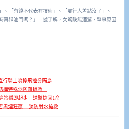
」、「有錢不代表有技術」、「那行人差點沒了」、
時再踩油門嗎？」。據了解，女駕駛無酒駕，肇事原因
直行騎士噴摔飛撞分隔島
 結構特殊消防難搶救
等站穩即起步 送醫搶回1命
舌黑煙狂竄 消防射水搶救