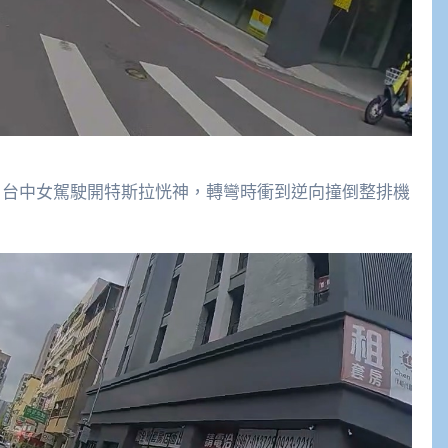
導】台中女駕駛開特斯拉恍神，轉彎時衝到逆向撞倒整排機