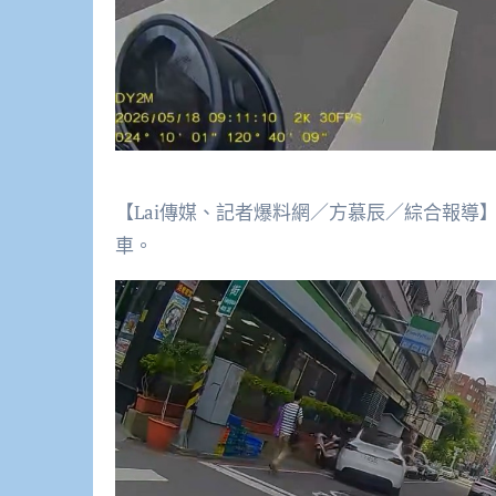
【Lai傳媒、記者爆料網／方慕辰／綜合報
車。