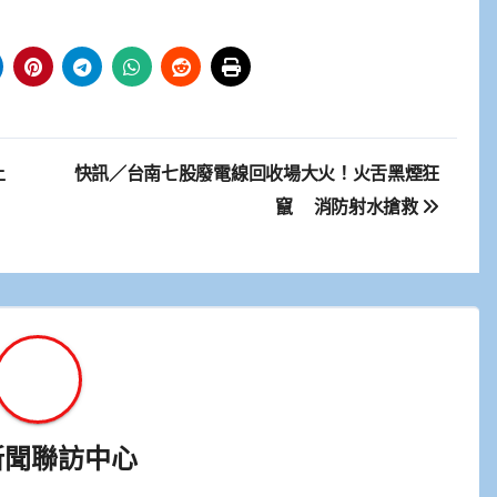
上
快訊／台南七股廢電線回收場大火！火舌黑煙狂
竄 消防射水搶救
新聞聯訪中心