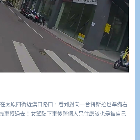
左右，在太原四街近漢口路口，看到對向一台特斯拉也準備右
機車轉過去！女駕駛下車後整個人呆住應該也是被自己