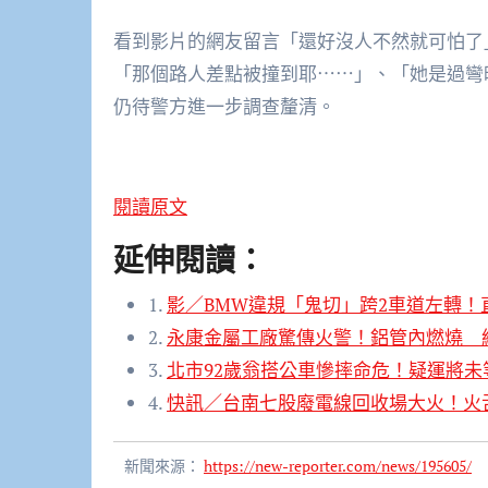
看到影片的網友留言「還好沒人不然就可怕了
「那個路人差點被撞到耶⋯⋯」、「她是過彎
仍待警方進一步調查釐清。
閱讀原文
延伸閱讀：
1.
影／BMW違規「鬼切」跨2車道左轉！
2.
永康金屬工廠驚傳火警！鋁管內燃燒
3.
北市92歲翁搭公車慘摔命危！疑運將未
4.
快訊／台南七股廢電線回收場大火！火
新聞來源：
https://new-reporter.com/news/195605/