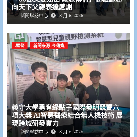
向天下父親表達感謝
新聞聯訪中心
8 月 6, 2026
.頭條
新聞來源:今傳媒
義守大學勇奪綠點子國際發明競賽六
項大獎 AI智慧醫療結合無人機技術 展
現跨域研發實力
新聞聯訪中心
8 月 6, 2026