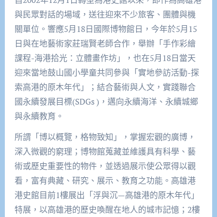
與民眾對話的場域，送往迎來不少旅客、團體與機
關單位。響應5月18日國際博物館日，今年於5月15
日與在地藝術家莊瑞賢老師合作，舉辦「手作彩繪
課程-海港拾光：立體畫作坊」，也在5月18日當天
迎來當地鼓山國小學童共同參與「實地參訪活動-探
索高港的原木年代」；結合藝術與人文，實踐聯合
國永續發展目標(SDGs )，邁向永續海洋、永續城鄉
與永續教育。
所謂「博以概覽，格物致知」，掌握宏觀的廣博，
深入微觀的窮理；博物館蒐藏並維護具有科學、藝
術或歷史重要性的物件，並透過展示使公眾得以觀
看，富有典藏、研究、展示、教育之功能。高雄港
港史館目前1樓展出「浮與沉—高雄港的原木年代」
特展，以高雄港的歷史喚醒在地人的城市記憶；2樓