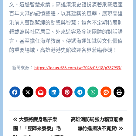
文、遠瞻智慧永續；高雄港港史館扮演著乘載這座
百年大港的記憶載體，以其建築的風華，展現高雄
港前人篳路藍縷的勤懇與智慧；館內不定期特展則
轉載為與社區居民、外來遊客及參訪團體的對話語
言，甚至擔任海洋教育、傳遞海運知識與文化價值
的重要場域。高雄港港史館歡迎各界蒞臨參觀！
新聞來源：
https://focus.586.com.tw/2026/05/18/p387933/
文
大寮將變身親子樂
高雄消防局強力稽查廟會
章
園！「豆陣來寮寮」毛
爆竹違規決不寬貸!