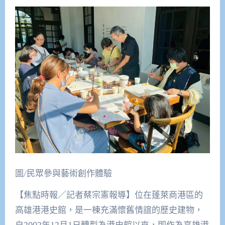
圖/民眾參與藝術創作體驗
【焦點時報／記者蔡宗憲報導】位在蓬萊商港區的
高雄港港史館，是一棟充滿懷舊情誼的歷史建物，
自2002年12月1日轉型為港史館以來，即作為高雄港