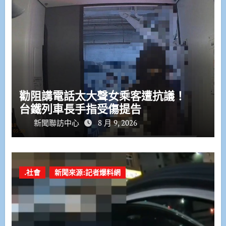
勸阻講電話太大聲女乘客遭抗議！
台鐵列車長手指受傷提告
新聞聯訪中心
8 月 9, 2026
.社會
新聞來源:記者爆料網