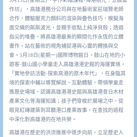
作坊」，高雄港務分公司與在地藝術家莊瑞賢老師
合作，體驗壓克力顏料的渲染與疊色技巧，模擬海
面交織的粼粼波光，並親手妝點上純淨貝殼；透過
指尖的堆疊，將高雄港最美的瞬間化作永恆的立體
畫作，站在藝術的視角捕捉港與心靈的轉換與交
會。5月18日(星期一)國際博物館日，鼓山在地的小
遊客-鼓山國小學童走入高雄港港史館的海運實境，
「實地參訪活動-探索高港的原木年代」，在身臨其
境的探索中輔以導覽解說、互動體驗，帶領學童走
進歷史場域，認識高雄港港史館與高雄港昔日木材
產業文化等海運知識；孩子們穿梭於展場之中，從
眼見紅磚建築到耳聽港口產業故事，在查找的過程
中深化對高雄港的在地共榮。
高雄港在歷史的洪流推進中逐步向前，立足歷史人