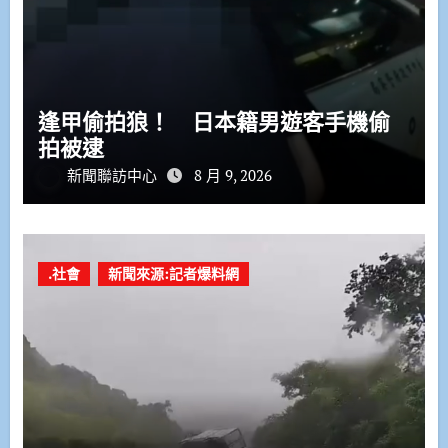
逢甲偷拍狼！ 日本籍男遊客手機偷
拍被逮
新聞聯訪中心
8 月 9, 2026
.社會
新聞來源:記者爆料網