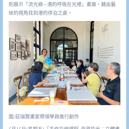
則展示「流光嶼—港的呼吸在光裡」畫展，藉由藝
術的視角找到港的停泊之處。
圖/莊瑞賢畫家帶領學員進行創作
5月15日(星期五)「手作彩繪課程-海港拾光：立體畫