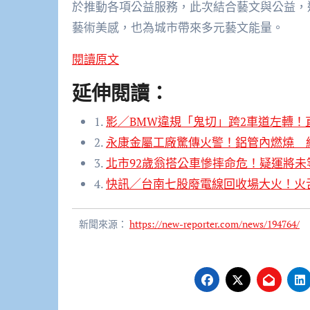
於推動各項公益服務，此次結合藝文與公益，
藝術美感，也為城市帶來多元藝文能量。
閱讀原文
延伸閱讀：
1.
影／BMW違規「鬼切」跨2車道左轉！
2.
永康金屬工廠驚傳火警！鋁管內燃燒
3.
北市92歲翁搭公車慘摔命危！疑運將未
4.
快訊／台南七股廢電線回收場大火！火
新聞來源：
https://new-reporter.com/news/194764/