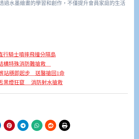
透過水墨繪畫的學習和創作，不僅提升會員家庭的生活
直行騎士噴摔飛撞分隔島
 結構特殊消防難搶救
等站穩即起步 送醫搶回1命
舌黑煙狂竄 消防射水搶救