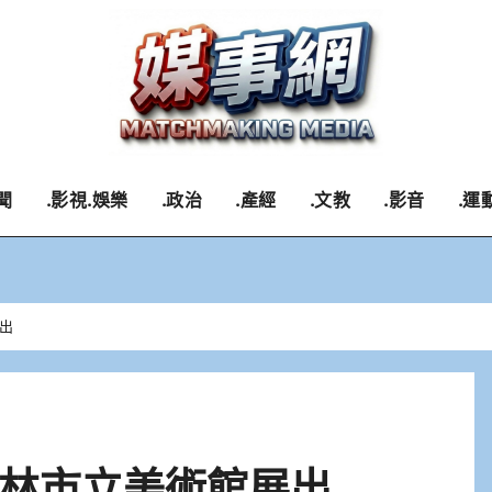
聞
.影視.娛樂
.政治
.產經
.文教
.影音
.運
出
林市立美術館展出