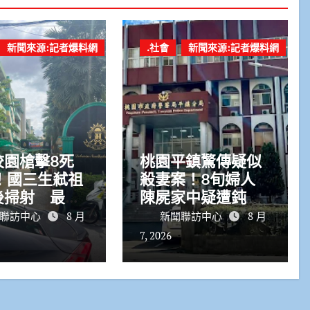
新聞來源:記者爆料網
.社會
新聞來源:記者爆料網
校園槍擊8死
桃園平鎮驚傳疑似
！國三生弒祖
殺妻案！8旬婦人
後掃射 最後
陳屍家中疑遭鈍器
內身亡
殺害「右臉幾乎砸
聯訪中心
8 月
新聞聯訪中心
8 月
爛」 丈夫被警帶
7, 2026
回偵訊