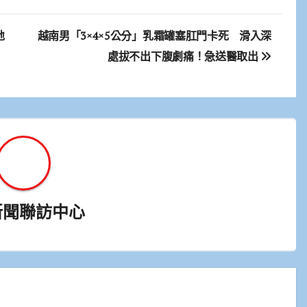
地
越南男「3×4×5公分」乳霜罐塞肛門卡死 滑入深
處拔不出下腹劇痛！急送醫取出
新聞聯訪中心