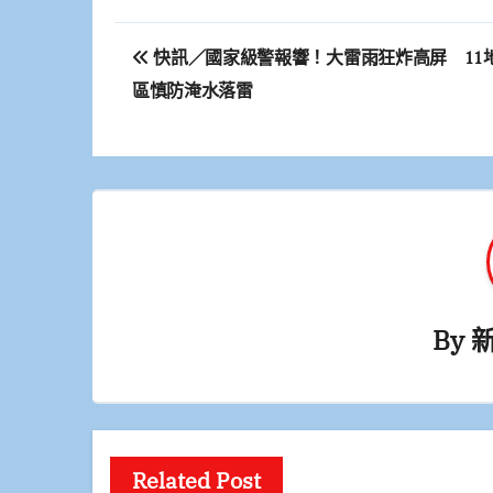
文
快訊／國家級警報響！大雷雨狂炸高屏 11
章
區慎防淹水落雷
導
覽
By
Related Post