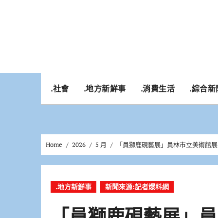
Skip
to
content
.社會
.地方新鮮事
.消費生活
.綜合新
Home
2026
5 月
「員獅鹿硯藝展」員林市立美術館展
.地方新鮮事
新聞來源:記者爆料網
「員獅鹿硯藝展」員