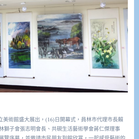
立美術館盛大展出，(16)日開幕式，員林市代理市長賴
林獅子會張志明會長、共硯生活藝術學會蔣仁傑理事
展覽序幕，並邀請市民朋友到館欣賞，一起感受藝術的