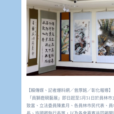
【賴傳媒、記者爆料網／曾厚銘／彰化報導】
「員獅鹿硯藝展」即日起至5月31日於員林市
致富、立法委員陳素月、各員林市民代表、員
長、許國卿執行長等，以及各會嘉賓共同揭開