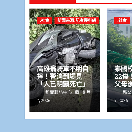
.社會
新聞來源:記者爆料網
.社會
高雄翁騎車不明自
泰國
摔！警消到場見
22傷
「人已明顯死亡」
父母
教室
新聞聯訪中心
8 月
新聞
7, 2026
7, 2026