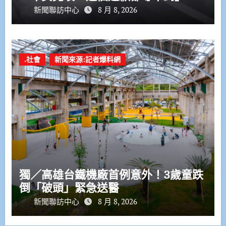
新聞聯訪中心
8 月 8, 2026
.社會
新聞來源:記者爆料網
獨／高雄台鐵機廠首例意外！3歲童跌
倒「破頭」緊急送醫
新聞聯訪中心
8 月 8, 2026