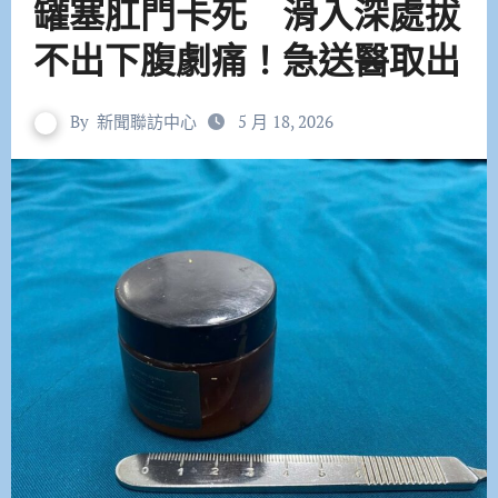
罐塞肛門卡死 滑入深處拔
不出下腹劇痛！急送醫取出
By
新聞聯訪中心
5 月 18, 2026