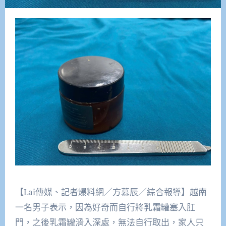
【Lai傳媒、記者爆料網／方慕辰／綜合報導】越南
一名男子表示，因為好奇而自行將乳霜罐塞入肛
門，之後乳霜罐滑入深處，無法自行取出，家人只