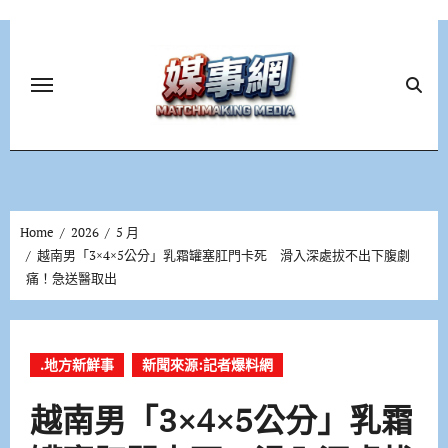
Skip
to
content
Home
2026
5 月
越南男「3×4×5公分」乳霜罐塞肛門卡死 滑入深處拔不出下腹劇
痛！急送醫取出
.地方新鮮事
新聞來源:記者爆料網
越南男「3×4×5公分」乳霜