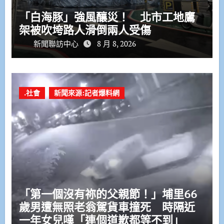
「白海豚」強風釀災！ 北市工地鷹
架被吹垮路人滑倒兩人受傷
新聞聯訪中心
8 月 8, 2026
.社會
新聞來源:記者爆料網
「第一個沒有祢的父親節！」埔里66
歲男遭無照老翁駕貨車撞死 時隔近
一年女兒嘆「連個道歉都等不到」