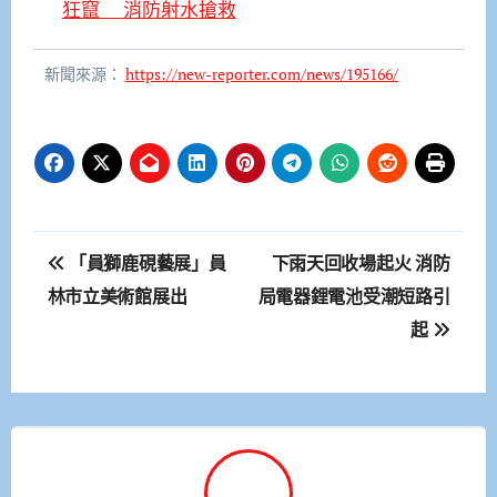
狂竄 消防射水搶救
新聞來源：
https://new-reporter.com/news/195166/
文
「員獅鹿硯藝展」員
下雨天回收場起火 消防
章
林市立美術館展出
局電器鋰電池受潮短路引
起
導
覽