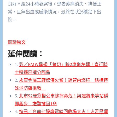
良好。經24小時觀察後，患者疼痛消失、排便正
常，且無出血或感染情況，最終在狀況穩定下出
院。
閱讀原文
延伸閱讀：
1.
影／BMW違規「鬼切」跨2車道左轉！直行騎
士噴摔飛撞分隔島
2.
永康金屬工廠驚傳火警！鋁管內燃燒 結構特
殊消防難搶救
3.
北市92歲翁搭公車慘摔命危！疑運將未等站穩
即起步 送醫搶回1命
4.
快訊／台南七股廢電線回收場大火！火舌黑煙