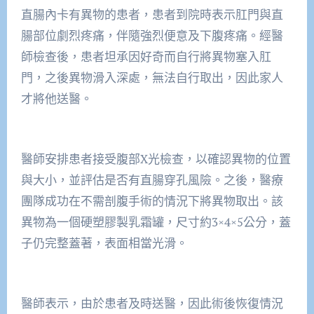
直腸內卡有異物的患者，患者到院時表示肛門與直
腸部位劇烈疼痛，伴隨強烈便意及下腹疼痛。經醫
師檢查後，患者坦承因好奇而自行將異物塞入肛
門，之後異物滑入深處，無法自行取出，因此家人
才將他送醫。
醫師安排患者接受腹部X光檢查，以確認異物的位置
與大小，並評估是否有直腸穿孔風險。之後，醫療
團隊成功在不需剖腹手術的情況下將異物取出。該
異物為一個硬塑膠製乳霜罐，尺寸約3×4×5公分，蓋
子仍完整蓋著，表面相當光滑。
醫師表示，由於患者及時送醫，因此術後恢復情況