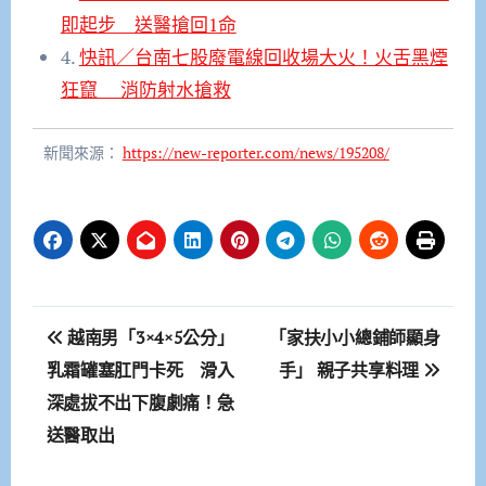
即起步 送醫搶回1命
4.
快訊／台南七股廢電線回收場大火！火舌黑煙
狂竄 消防射水搶救
新聞來源：
https://new-reporter.com/news/195208/
文
越南男「3×4×5公分」
「家扶小小總鋪師顯身
章
乳霜罐塞肛門卡死 滑入
手」 親子共享料理
深處拔不出下腹劇痛！急
導
送醫取出
覽