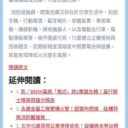
消防局強調，鋰電池廣泛存在於日常生活中，包括
手機、行動電源、藍牙喇叭、穿戴裝置、車用電
器、攝錄影機、掃地機器人，以及電動自行車、電
動滑板車等，幾乎隨處可見。只要建立正確使用與
回收觀念，定期檢視並清除家中閒置電池與設備，
就能有效降低火災發生風險。
閱讀原文
延伸閱讀：
1.
影／BMW違規「鬼切」跨2車道左轉！直行騎
士噴摔飛撞分隔島
2.
永康金屬工廠驚傳火警！鋁管內燃燒 結構特
殊消防難搶救
3.
北市92歲翁搭公車慘摔命危！疑運將未等站穩