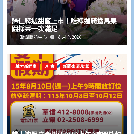
歸仁釋迦甜蜜上市！吃釋迦騎鐵馬果
園採果一次滿足
新聞聯訪中心
8 月 9, 2026
.地方新鮮事
.社會
新聞來源:勁報