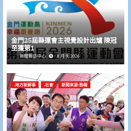
金門25屆縣運會主視覺設計出爐 陳冠
至獲第1
新聞聯訪中心
8 月 9, 2026
.地方新鮮事
.社會
新聞來源:勁報