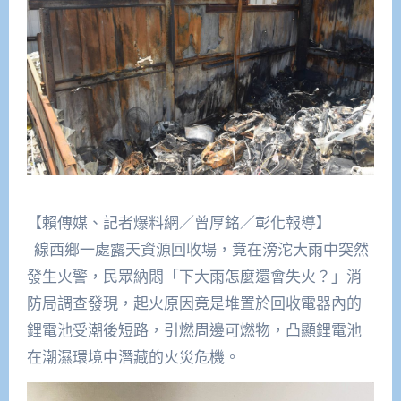
【賴傳媒、記者爆料網／曾厚銘／彰化報導】
線西鄉一處露天資源回收場，竟在滂沱大雨中突然
發生火警，民眾納悶「下大雨怎麼還會失火？」消
防局調查發現，起火原因竟是堆置於回收電器內的
鋰電池受潮後短路，引燃周邊可燃物，凸顯鋰電池
在潮濕環境中潛藏的火災危機。