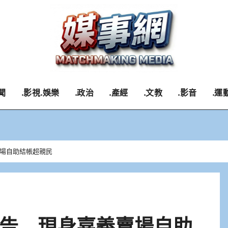
聞
.影視.娛樂
.政治
.產經
.文教
.影音
.運
場自助結帳超親民
告 現身嘉義賣場自助