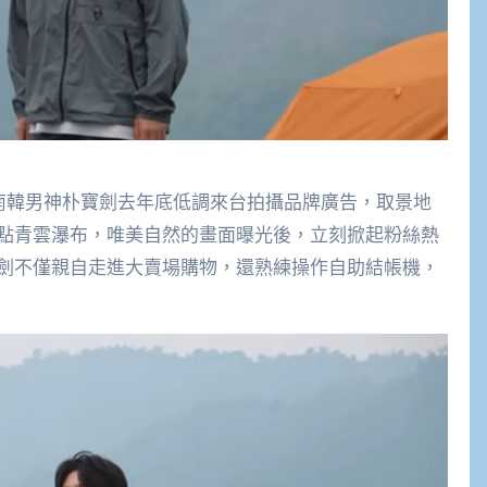
】南韓男神朴寶劍去年底低調來台拍攝品牌廣告，取景地
點青雲瀑布，唯美自然的畫面曝光後，立刻掀起粉絲熱
劍不僅親自走進大賣場購物，還熟練操作自助結帳機，