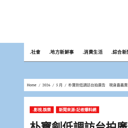
Skip
to
content
.社會
.地方新鮮事
.消費生活
.綜合新
Home
2026
5 月
朴寶劍低調訪台拍廣告 現身嘉義賣
.影視.娛樂
新聞來源:記者爆料網
朴寶劍低調訪台拍廣