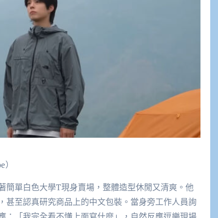
e）
著簡單白色大學T現身賣場，整體造型休閒又清爽。他
，甚至認真研究商品上的中文包裝。當身旁工作人員詢
應：「我完全看不懂上面寫什麼」，自然反應逗樂現場