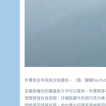
朴寶劍去年底來台拍廣告。（圖／翻攝YouTub
從最新曝光的幕後影片中可以看到，朴寶劍穿
悠閒穿梭在貨架間，仔細挑選牛奶與巧克力棒
問他是否想嘗試時，他也露出招牌笑容幽默回