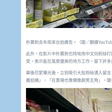
朴寶劍去年底來台拍廣告。（圖／翻攝YouTub
此外，在影片中朴寶劍也特地用中文向粉絲打
受，表示能在風景優美的地方工作，留下許多
幕後花絮曝光後，立刻吸引大批粉絲湧入留言
義拍攝」、「在賣場也像偶像劇男主角」，還