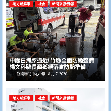
.地方新鮮事
.社會
新聞來源:勁報
中颱白海豚逼近! 竹縣全面防颱整備
楊文科縣長籲鄉親落實防颱準備
新聞聯訪中心
8 月 7, 2026
.地方新鮮事
.社會
新聞來源:勁報