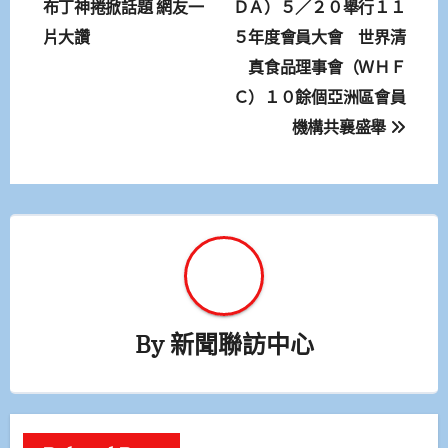
布丁神捲掀話題 網友一
ＤＡ）５／２０舉行１１
導
片大讚
５年度會員大會 世界清
覽
真食品理事會（ＷＨＦ
Ｃ）１０餘個亞洲區會員
機構共襄盛舉
By
新聞聯訪中心