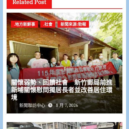
Related Post
.地方新鮮事
.社會
新聞來源:勁報
關懷弱勢、回饋社會 新竹郵局前進
新埔關懷慰問獨居長者並改善居住環
境
新聞聯訪中心
8 月 7, 2026