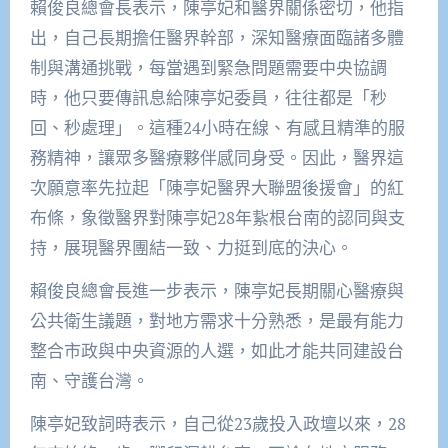
賴俊良總會長表示，陳亭妃和醫界關係密切，他指
出，自己長期擔任醫界幹部，深知醫療面臨諸多體
制與溝通挑戰，每當遇到緊急問題需要中央協調
時，他只要傳訊息給陳亭妃委員，往往都是「秒
回、秒處理」。這種24小時在線、有感且精準的服
務精神，讓眾多醫療夥伴感同身受。因此，醫界這
次願意率先拉起「陳亭妃醫界大聯盟後援會」的紅
布條，象徵醫界對陳亭妃28年紥根台南的認同與支
持，展現醫界團結一致、力挺到底的決心。
賴俊良總會長進一步表示，陳亭妃長期關心醫療與
公共衛生議題，對地方需求十分熟悉，是最有能力
整合市政與中央資源的人選，如此才能共同建設台
南、守護台灣。
陳亭妃致詞時表示，自己從23歲投入政壇以來，28