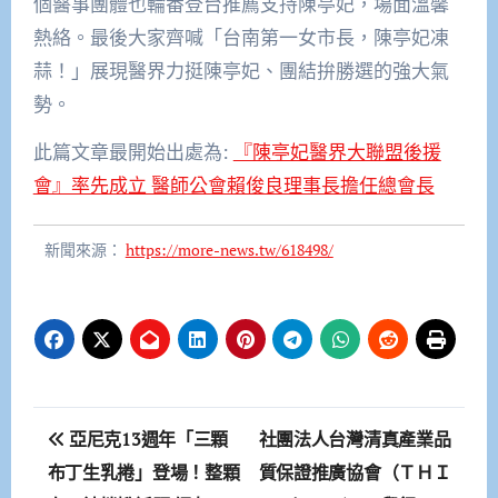
個醫事團體也輪番登台推薦支持陳亭妃，場面溫馨
熱絡。最後大家齊喊「台南第一女市長，陳亭妃凍
蒜！」展現醫界力挺陳亭妃、團結拚勝選的強大氣
勢。
此篇文章最開始出處為:
『陳亭妃醫界大聯盟後援
會』率先成立 醫師公會賴俊良理事長擔任總會長
新聞來源：
https://more-news.tw/618498/
文
亞尼克13週年「三顆
社團法人台灣清真產業品
章
布丁生乳捲」登場！整顆
質保證推廣協會（ＴＨＩ