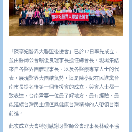
「陳亭妃醫界大聯盟後援會」已於17日率先成立，
並由醫師公會賴俊良理事長擔任總會長，現場集結
來自各醫界團體理事長、以及各醫療專業人士的代
表，展現醫界大團結氣勢，這是陳亭妃在民進黨台
南市長提名後第一個後援會的成立。與會人士都一
致表達，台南需要一位最了解地方、最有經驗、最
能延續台灣民主價值與健康台灣精神的人帶領台南
前進。
此次成立大會特別感謝牙醫師公會理事長林致平協