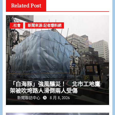
Related Post
.社會
新聞來源:記者爆料網
「白海豚」強風釀災！ 北市工地鷹
架被吹垮路人滑倒兩人受傷
新聞聯訪中心
8 月 8, 2026