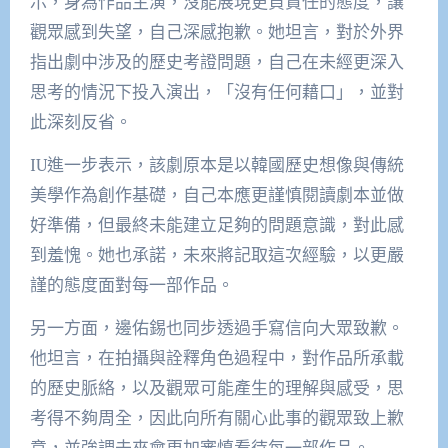
示，身為作品主演，沒能展現更負責任的態度，讓
觀眾感到失望，自己深感抱歉。她坦言，對於外界
指出劇中涉及的歷史考證問題，自己在未經更深入
思考的情況下投入演出，「沒有任何藉口」，並對
此深刻反省。
IU進一步表示，該劇原本是以韓國歷史想像與傳統
美學作為創作基礎，自己本應更謹慎閱讀劇本並做
好準備，但最終未能建立足夠的問題意識，對此感
到羞愧。她也承諾，未來將記取這次經驗，以更嚴
謹的態度面對每一部作品。
另一方面，邊佑錫也同步透過手寫信向大眾致歉。
他坦言，在拍攝與詮釋角色過程中，對作品所承載
的歷史脈絡，以及觀眾可能產生的理解與感受，思
考得不夠周全，因此向所有關心此事的觀眾致上歉
意，並強調未來會更加審慎看待每一部作品。