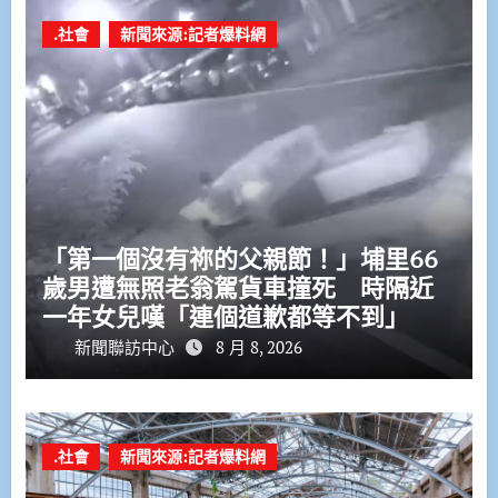
.社會
新聞來源:記者爆料網
「第一個沒有祢的父親節！」埔里66
歲男遭無照老翁駕貨車撞死 時隔近
一年女兒嘆「連個道歉都等不到」
新聞聯訪中心
8 月 8, 2026
.社會
新聞來源:記者爆料網