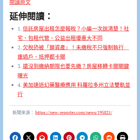
閱讀原文
延伸閱讀：
1.
信託房屋出租怎麼報稅？小編一次說清楚！社
宅、包租代管、公益出租優惠大不同
2.
欠稅恐被「鎖資產」！未繳稅不只強制執行
連過戶、抵押都卡關
3.
還沒到繳納期限也要先繳？房屋移轉卡關關鍵
曝光
4.
美加速迷幻藥醫療應用 科羅拉多州立法雙軌並
行
新聞來源：
https://new-reporter.com/news/195821/