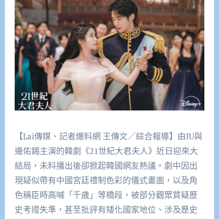
【Lai傳媒、記者爆料網 王傳文／綜合報導】由IU與
邊佑錫主演的韓劇《21世紀大君夫人》近日迎來大
結局，未料播出後卻掀起韓國網友熱議。劇中因出
現疑似帶有中國宮廷禮制色彩的儀式畫面，以及角
色稱臣時高喊「千歲」等橋段，被部分觀眾質疑歷
史考證失準，甚至批評有矮化國家地位、涉及歷史