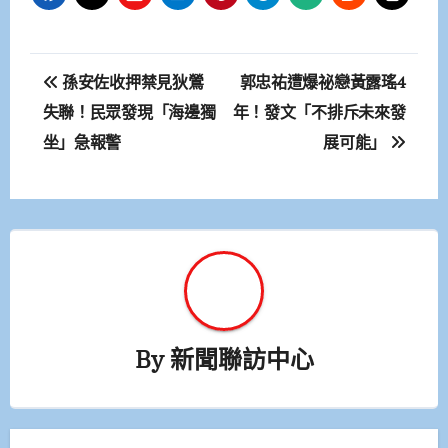
文
孫安佐收押禁見狄鶯
郭忠祐遭爆祕戀黃露瑤4
章
失聯！民眾發現「海邊獨
年！發文「不排斥未來發
坐」急報警
展可能」
導
覽
By
新聞聯訪中心