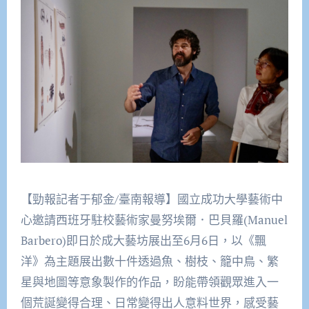
【勁報記者于郁金/臺南報導】國立成功大學藝術中
心邀請西班牙駐校藝術家曼努埃爾．巴貝羅(Manuel
Barbero)即日於成大藝坊展出至6月6日，以《飄
洋》為主題展出數十件透過魚、樹枝、籠中鳥、繁
星與地圖等意象製作的作品，盼能帶領觀眾進入一
個荒誕變得合理、日常變得出人意料世界，感受藝