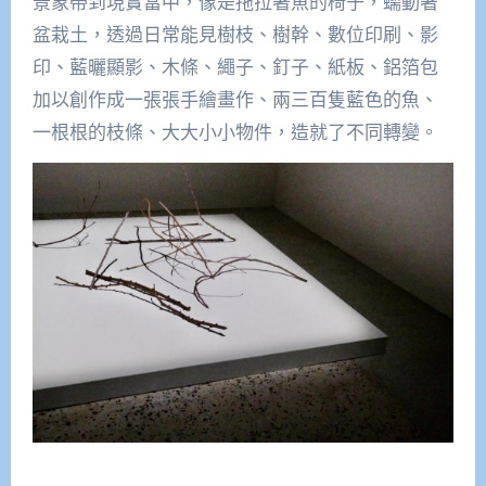
景象帶到現實當中，像是拖拉著魚的椅子，蠕動著
盆栽土，透過日常能見樹枝、樹幹、數位印刷、影
印、藍曬顯影、木條、繩子、釘子、紙板、鋁箔包
加以創作成一張張手繪畫作、兩三百隻藍色的魚、
一根根的枝條、大大小小物件，造就了不同轉變。