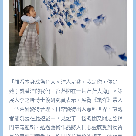
「觀看本身成為介入。洋人是我，我是你，你是
她；飄著洋的我們，都落腳在一片茫茫大海」。策
展人李之吟博士後研究員表示，展覽《飄洋》帶入
一個荒誕變得合理、日常變得出人意料世界，讓觀
者能沉浸在此遊戲中，見證了一個既開又關之詮釋
門意義邏輯，透過藝術作品將人們心靈感受到物質