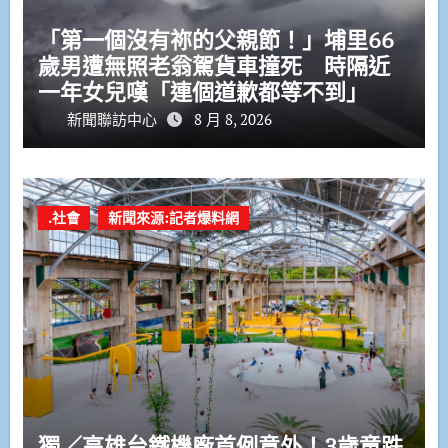
「第一個沒有祢的父親節！」埔里66
歲男遭無照老翁駕貨車撞死 時隔近
一年女兒嘆「連個道歉都等不到」
新聞聯訪中心
8 月 8, 2026
.社會
新聞來源:記者爆料網
獨／高雄台鐵機廠首例意外！3歲童跌