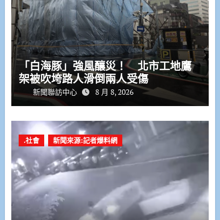
「白海豚」強風釀災！ 北市工地鷹
架被吹垮路人滑倒兩人受傷
新聞聯訪中心
8 月 8, 2026
.社會
新聞來源:記者爆料網