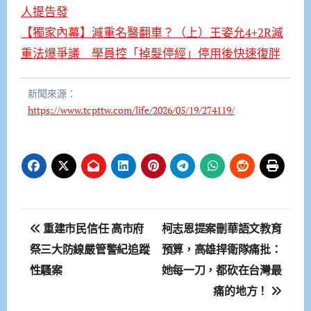
人提告發
【獨家內幕】減重名醫翻車？（上）王姿允4+2R減
重法爆爭議 學員控「掉髮停經」停用後快速復胖
新聞來源：
https://www.tcpttw.com/life/2026/05/19/274119/
文
重建市民信任 高市府
柯志恩提案刪華語文教育
章
祭三大防線嚴管警紀追蹤
預算，高雄捍衛隊痛批：
性騷案
她每一刀，都砍在台灣最
導
痛的地方！
覽