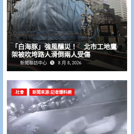
「白海豚」強風釀災！ 北市工地鷹
架被吹垮路人滑倒兩人受傷
新聞聯訪中心
8 月 8, 2026
.社會
新聞來源:記者爆料網