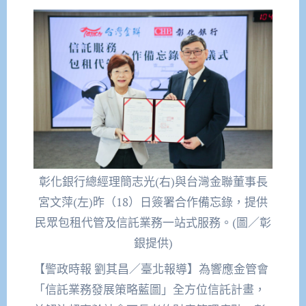
彰化銀行總經理簡志光(右)與台灣金聯董事長
宮文萍(左)昨（18）日簽署合作備忘錄，提供
民眾包租代管及信託業務一站式服務。(圖／彰
銀提供)
【警政時報 劉其昌／臺北報導】為響應金管會
「信託業務發展策略藍圖」全方位信託計畫，