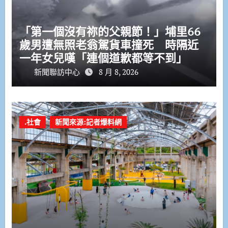
「第一個沒有祢的父親節！」埔里66
歲男遭無照老翁駕貨車撞死 時隔近
一年女兒嘆「連個道歉都等不到」
新聞聯訪中心
8 月 8, 2026
.社會
新聞來源:記者爆料網