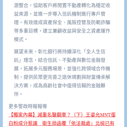
源整合，協助客戶將閒置不動產轉化為穩定收
益來源，並進一步導入信託機制進行專戶管
理，有效達成資產保全、風險控管及防範詐騙
等多重目標，建立兼顧收益與安全之資產運作
模式。
展望未來，彰化銀行將持續深化「全人生信
託」理念，結合信託、不動產與數位金融發
展，拓展多元服務場景，並強化跨領域合作機
制，提供民眾更完善之退休規劃與財富傳承解
決方案，成為高齡社會中值得信賴的金融夥
伴。
更多警政時報報導
【獨家內幕】減重名醫翻車？（下）王姿允MNT蛋
白粉成分惹議 衛生局函覆「依法裁處」北檢已有